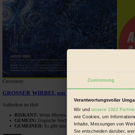
Zustimmung
Coverstory
GROSSER WIRBEL um Versuche, den Ozean und sein
Verantwortungsvoller Umgan
Außerdem im Heft
Wir und
unsere 1022 Partne
RISKANT:
Wenn Meeres- und Wildvögel im Freilandhühnerbe
wie Cookies, um Information
GEMEIN:
Tropische Stechmücken fühlen sich in Mitteleuropa
Inhalte, Messungen von Werb
GEMEINER:
Es gibt nun Weinflaschen, die nach Entleerung
Sie entscheiden darüber, wer