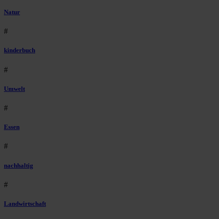
Natur
#
kinderbuch
#
Umwelt
#
Essen
#
nachhaltig
#
Landwirtschaft