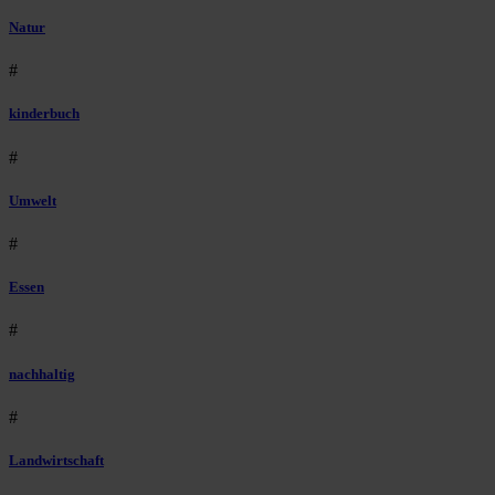
Natur
#
kinderbuch
#
Umwelt
#
Essen
#
nachhaltig
#
Landwirtschaft