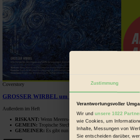
Zustimmung
Coverstory
GROSSER WIRBEL um Versuche, den Ozean und sein
Verantwortungsvoller Umgan
Außerdem im Heft
Wir und
unsere 1022 Partne
RISKANT:
Wenn Meeres- und Wildvögel im Freilandhühnerbe
wie Cookies, um Information
GEMEIN:
Tropische Stechmücken fühlen sich in Mitteleuropa
Inhalte, Messungen von Werb
GEMEINER:
Es gibt nun Weinflaschen, die nach Entleerung
Sie entscheiden darüber, wer