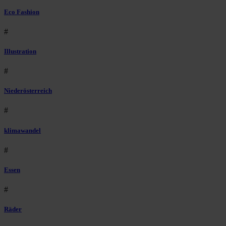
Eco Fashion
#
Illustration
#
Niederösterreich
#
klimawandel
#
Essen
#
Räder