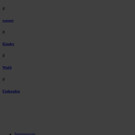
#
wasser
#
Kinder
#
Wald
#
Einkaufen
Impressum