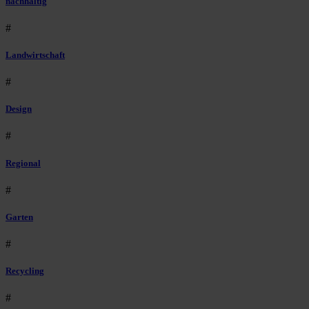
nachhaltig
#
Landwirtschaft
#
Design
#
Regional
#
Garten
#
Recycling
#