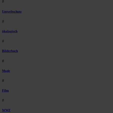
#
Umweltschutz
#
ökologisch
#
Bilderbuch
#
Mode
#
Film
#
WWF