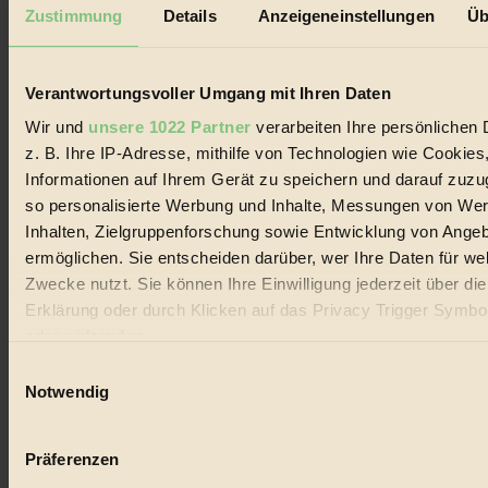
Mediadaten
Zustimmung
Details
Anzeigeneinstellungen
Üb
Biorama steht für einen nachhaltigen Lebensstil und bewussten
Lebenswandel. Es ist eine moderne Plattform für Ideen, Menschen
und Produkte, ein Leitfaden im schnell wachsenden Markt des
Verantwortungsvoller Umgang mit Ihren Daten
Handels mit Bioprodukten, des Fair-Trade sowie der Branche
alternativer Energien.
Wir und
unsere 1022 Partner
verarbeiten Ihre persönlichen 
z. B. Ihre IP-Adresse, mithilfe von Technologien wie Cookies
Social Media
22.601 Fans auf Facebook
Informationen auf Ihrem Gerät zu speichern und darauf zuzu
3.415 Follower auf Twitter
so personalisierte Werbung und Inhalte, Messungen von We
Folge uns auf Instagram
Inhalten, Zielgruppenforschung sowie Entwicklung von Ange
Themen
#
ermöglichen. Sie entscheiden darüber, wer Ihre Daten für we
Zwecke nutzt. Sie können Ihre Einwilligung jederzeit über di
Bio
Erklärung oder durch Klicken auf das Privacy Trigger Symbo
oder widerrufen
#
Einwilligungsauswahl
Nachhaltigkeit
Wenn Sie es erlauben, würden wir auch gerne:
Notwendig
Informationen über Ihre geografische Lage erfassen, 
#
auf einige Meter genau sein können
Präferenzen
Vegan
Ihr Gerät durch aktives Scannen nach bestimmten 