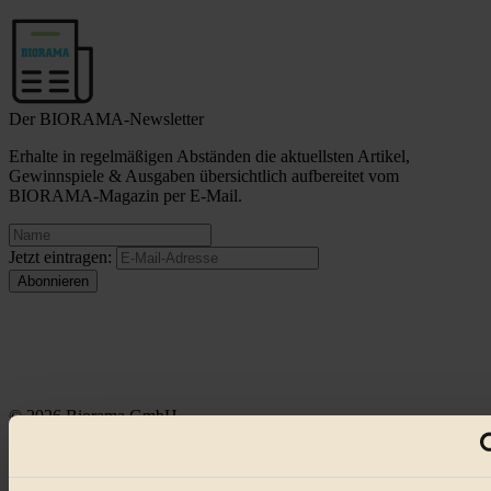
Der BIORAMA-Newsletter
Erhalte in regelmäßigen Abständen die aktuellsten Artikel,
Gewinnspiele & Ausgaben übersichtlich aufbereitet vom
BIORAMA-Magazin per E-Mail.
Jetzt eintragen:
© 2026 Biorama GmbH
Impressum & Disclaimer
Datenschutz