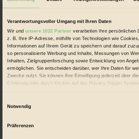
Biorama steht für einen nachhaltigen Lebensstil und bewussten
Lebenswandel. Es ist eine moderne Plattform für Ideen, Menschen
und Produkte, ein Leitfaden im schnell wachsenden Markt des
Handels mit Bioprodukten, des Fair-Trade sowie der Branche
Verantwortungsvoller Umgang mit Ihren Daten
alternativer Energien.
Wir und
unsere 1022 Partner
verarbeiten Ihre persönlichen 
Social Media
z. B. Ihre IP-Adresse, mithilfe von Technologien wie Cookies
22.601 Fans auf Facebook
Informationen auf Ihrem Gerät zu speichern und darauf zuzu
3.415 Follower auf Twitter
Folge uns auf Instagram
so personalisierte Werbung und Inhalte, Messungen von We
Themen
Inhalten, Zielgruppenforschung sowie Entwicklung von Ange
#
ermöglichen. Sie entscheiden darüber, wer Ihre Daten für we
Zwecke nutzt. Sie können Ihre Einwilligung jederzeit über di
Bio
Erklärung oder durch Klicken auf das Privacy Trigger Symbo
#
oder widerrufen
Einwilligungsauswahl
Nachhaltigkeit
Wenn Sie es erlauben, würden wir auch gerne:
Notwendig
#
Informationen über Ihre geografische Lage erfassen, 
auf einige Meter genau sein können
Vegan
Präferenzen
Ihr Gerät durch aktives Scannen nach bestimmten 
#
(Fingerprinting) identifizieren