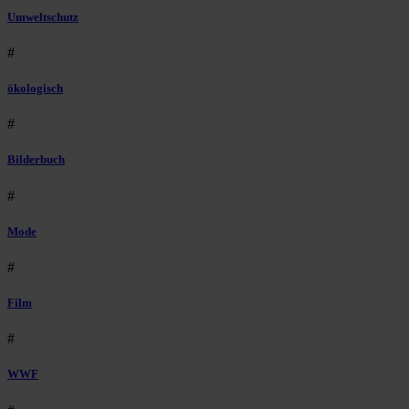
Umweltschutz
#
ökologisch
#
Bilderbuch
#
Mode
#
Film
#
WWF