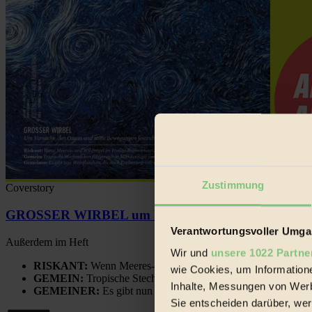
Zustimmung
Coverstory
GROSSER WIRBEL um Versuche, den Ozean und sein
Verantwortungsvoller Umgan
Außerdem im Heft
Wir und
unsere 1022 Partne
RISKANT:
Wenn Meeres- und Wildvögel im Freilandhühnerbe
wie Cookies, um Information
GEMEIN:
Tropische Stechmücken fühlen sich in Mitteleuropa
Inhalte, Messungen von Werb
GEMEINER:
Es gibt nun Weinflaschen, die nach Entleerung
Sie entscheiden darüber, wer