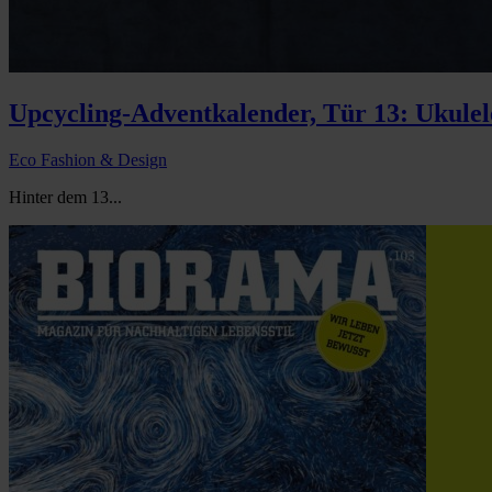
Upcycling-Adventkalender, Tür 13: Ukulel
Eco Fashion & Design
Hinter dem 13...