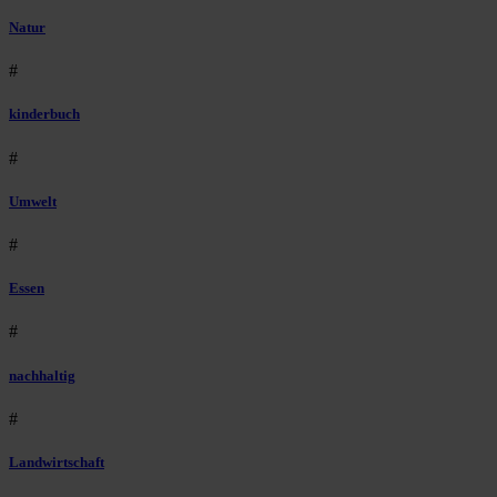
Natur
#
kinderbuch
#
Umwelt
#
Essen
#
nachhaltig
#
Landwirtschaft