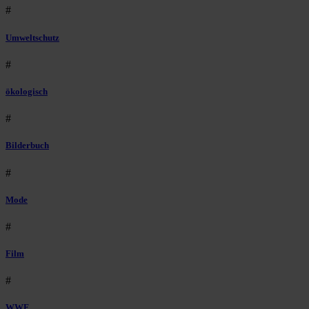
#
Umweltschutz
#
ökologisch
#
Bilderbuch
#
Mode
#
Film
#
WWF