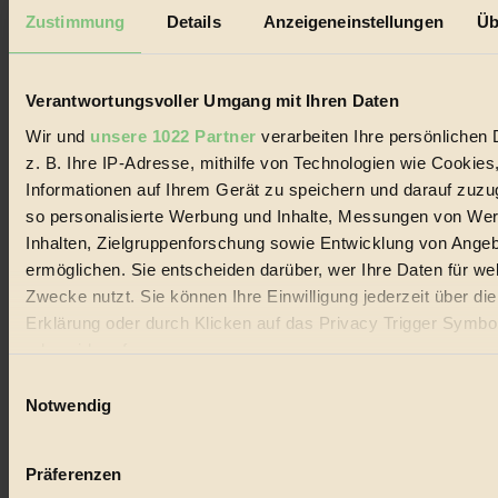
Mediadaten
Zustimmung
Details
Anzeigeneinstellungen
Üb
Biorama steht für einen nachhaltigen Lebensstil und bewussten
Lebenswandel. Es ist eine moderne Plattform für Ideen, Menschen
und Produkte, ein Leitfaden im schnell wachsenden Markt des
Verantwortungsvoller Umgang mit Ihren Daten
Handels mit Bioprodukten, des Fair-Trade sowie der Branche
alternativer Energien.
Wir und
unsere 1022 Partner
verarbeiten Ihre persönlichen 
z. B. Ihre IP-Adresse, mithilfe von Technologien wie Cookies
Social Media
22.601 Fans auf Facebook
Informationen auf Ihrem Gerät zu speichern und darauf zuzu
3.415 Follower auf Twitter
so personalisierte Werbung und Inhalte, Messungen von We
Folge uns auf Instagram
Inhalten, Zielgruppenforschung sowie Entwicklung von Ange
Themen
#
ermöglichen. Sie entscheiden darüber, wer Ihre Daten für we
Zwecke nutzt. Sie können Ihre Einwilligung jederzeit über di
Bio
Erklärung oder durch Klicken auf das Privacy Trigger Symbo
oder widerrufen
#
Einwilligungsauswahl
Nachhaltigkeit
Wenn Sie es erlauben, würden wir auch gerne:
Notwendig
Informationen über Ihre geografische Lage erfassen, 
#
auf einige Meter genau sein können
Präferenzen
Vegan
Ihr Gerät durch aktives Scannen nach bestimmten 