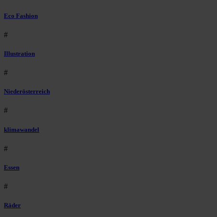
Eco Fashion
#
Illustration
#
Niederösterreich
#
klimawandel
#
Essen
#
Räder