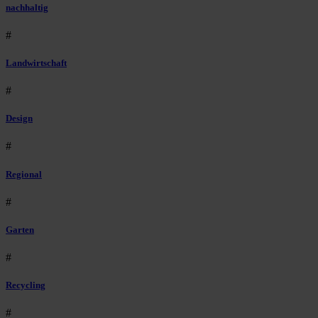
nachhaltig
#
Landwirtschaft
#
Design
#
Regional
#
Garten
#
Recycling
#