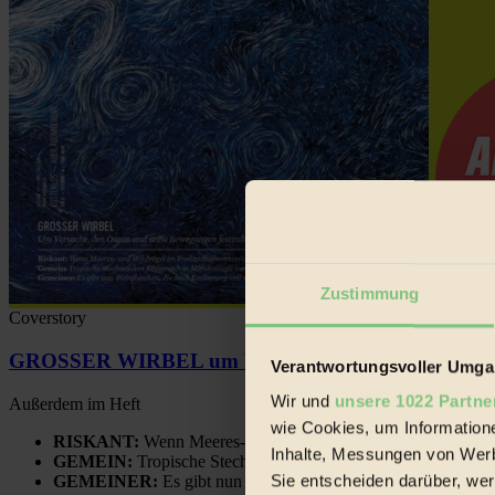
Zustimmung
Coverstory
GROSSER WIRBEL um Versuche, den Ozean und sein
Verantwortungsvoller Umgan
Wir und
unsere 1022 Partne
Außerdem im Heft
wie Cookies, um Information
RISKANT:
Wenn Meeres- und Wildvögel im Freilandhühnerbe
Inhalte, Messungen von Werb
GEMEIN:
Tropische Stechmücken fühlen sich in Mitteleuropa
Sie entscheiden darüber, wer
GEMEINER:
Es gibt nun Weinflaschen, die nach Entleerung