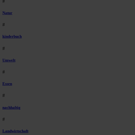
#
Natur
#
kinderbuch
#
Umwelt
#
Essen
#
nachhaltig
#
Landwirtschaft