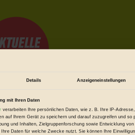
Details
Anzeigeneinstellungen
e Bewegungen festzuhalten.
g mit Ihren Daten
r
verarbeiten Ihre persönlichen Daten, wie z. B. Ihre IP-Adresse,
en auf Ihrem Gerät zu speichern und darauf zuzugreifen und so 
trieb vorbeischauen.
ung und Inhalten, Zielgruppenforschung sowie Entwicklung von
 inziwschen oft zu Hause.
 Ihre Daten für welche Zwecke nutzt. Sie können Ihre Einwilligun
 voll wieder zu dir zurückkommen.