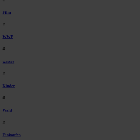
#
Film
#
WWF
#
wasser
#
Kinder
#
Wald
#
Einkaufen