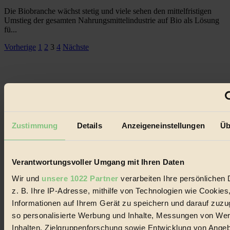
Die Biobranche wächst stetig und viele sehen den mittelfristigen
Umstieg der gesamten Nahrungsmittelindustrie auf Bio als Lösung
fü...
Seitennummerierung
Vorherige
1
2
3
4
Nächste
der
Beiträge
Zustimmung
Details
Anzeigeneinstellungen
Üb
Verantwortungsvoller Umgang mit Ihren Daten
Wir und
unsere 1022 Partner
verarbeiten Ihre persönlichen 
z. B. Ihre IP-Adresse, mithilfe von Technologien wie Cookies
Informationen auf Ihrem Gerät zu speichern und darauf zuzu
so personalisierte Werbung und Inhalte, Messungen von We
Inhalten, Zielgruppenforschung sowie Entwicklung von Ange