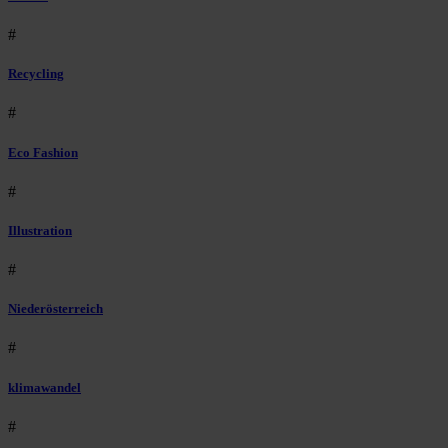
#
Recycling
#
Eco Fashion
#
Illustration
#
Niederösterreich
#
klimawandel
#