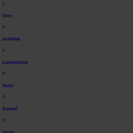
#
Essen
#
nachhaltig
#
Landwirtschaft
#
Design
#
Regional
#
Garten