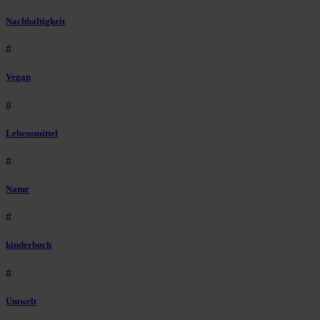
Nachhaltigkeit
#
Vegan
#
Lebensmittel
#
Natur
#
kinderbuch
#
Umwelt