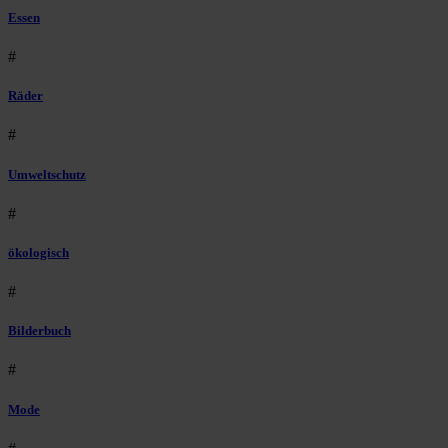
Essen
#
Räder
#
Umweltschutz
#
ökologisch
#
Bilderbuch
#
Mode