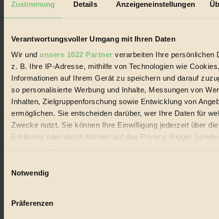
Zustimmung
Details
Anzeigeneinstellungen
Üb
Biorama steht für einen nachhaltigen Lebensstil und bewussten
Lebenswandel. Es ist eine moderne Plattform für Ideen, Menschen
und Produkte, ein Leitfaden im schnell wachsenden Markt des
Verantwortungsvoller Umgang mit Ihren Daten
Handels mit Bioprodukten, des Fair-Trade sowie der Branche
alternativer Energien.
Wir und
unsere 1022 Partner
verarbeiten Ihre persönlichen 
Social Media
z. B. Ihre IP-Adresse, mithilfe von Technologien wie Cookies
22.601 Fans auf Facebook
Informationen auf Ihrem Gerät zu speichern und darauf zuzu
3.415 Follower auf Twitter
so personalisierte Werbung und Inhalte, Messungen von We
Folge uns auf Instagram
Themen
Inhalten, Zielgruppenforschung sowie Entwicklung von Ange
#
ermöglichen. Sie entscheiden darüber, wer Ihre Daten für we
Zwecke nutzt. Sie können Ihre Einwilligung jederzeit über di
Bio
Erklärung oder durch Klicken auf das Privacy Trigger Symbo
#
oder widerrufen
Einwilligungsauswahl
Nachhaltigkeit
Wenn Sie es erlauben, würden wir auch gerne:
Notwendig
Informationen über Ihre geografische Lage erfassen, 
#
auf einige Meter genau sein können
Präferenzen
Vegan
Ihr Gerät durch aktives Scannen nach bestimmten 