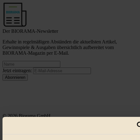
Der BIORAMA-Newsletter
Erhalte in regelmäßigen Abständen die aktuellsten Artikel,
Gewinnspiele & Ausgaben übersichtlich aufbereitet vom
BIORAMA-Magazin per E-Mail.
Jetzt eintragen:
© 2026 Biorama GmbH
Impressum & Disclaimer
Datenschutz
Mediadaten