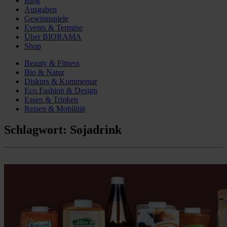
Blog
Ausgaben
Gewinnspiele
Events & Termine
Über BIORAMA
Shop
Beauty & Fitness
Bio & Natur
Diskurs & Kommentar
Eco Fashion & Design
Essen & Trinken
Reisen & Mobilität
Schlagwort:
Sojadrink