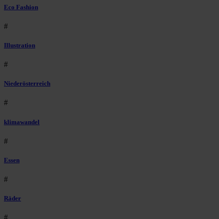
Eco Fashion
#
Illustration
#
Niederösterreich
#
klimawandel
#
Essen
#
Räder
#