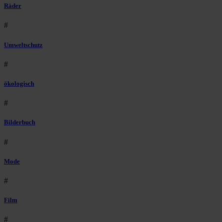
Räder
#
Umweltschutz
#
ökologisch
#
Bilderbuch
#
Mode
#
Film
#