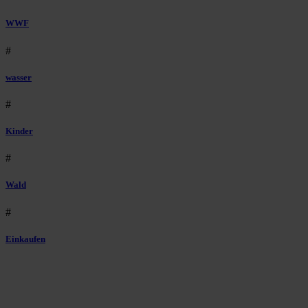
WWF
#
wasser
#
Kinder
#
Wald
#
Einkaufen