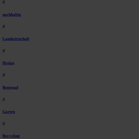
#
nachhaltig
#
Landwirtschaft
#
Design
#
Regional
#
Garten
#
Recycling