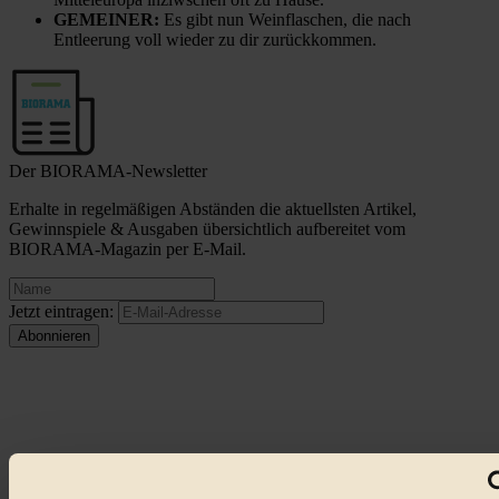
GEMEINER:
Es gibt nun Weinflaschen, die nach
Entleerung voll wieder zu dir zurückkommen.
Der BIORAMA-Newsletter
Erhalte in regelmäßigen Abständen die aktuellsten Artikel,
Gewinnspiele & Ausgaben übersichtlich aufbereitet vom
BIORAMA-Magazin per E-Mail.
Jetzt eintragen:
© 2026 Biorama GmbH