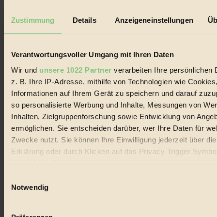
Impressum & Disclaimer
Datenschutz
Zustimmung
Details
Anzeigeneinstellungen
Üb
Mediadaten
Biorama steht für einen nachhaltigen Lebensstil und bewussten
Lebenswandel. Es ist eine moderne Plattform für Ideen, Menschen
Verantwortungsvoller Umgang mit Ihren Daten
und Produkte, ein Leitfaden im schnell wachsenden Markt des
Handels mit Bioprodukten, des Fair-Trade sowie der Branche
Wir und
unsere 1022 Partner
verarbeiten Ihre persönlichen 
alternativer Energien.
z. B. Ihre IP-Adresse, mithilfe von Technologien wie Cookies
Social Media
Informationen auf Ihrem Gerät zu speichern und darauf zuzu
22.601 Fans auf Facebook
so personalisierte Werbung und Inhalte, Messungen von We
3.415 Follower auf Twitter
Inhalten, Zielgruppenforschung sowie Entwicklung von Ange
Folge uns auf Instagram
Themen
ermöglichen. Sie entscheiden darüber, wer Ihre Daten für we
#
Zwecke nutzt. Sie können Ihre Einwilligung jederzeit über di
Erklärung oder durch Klicken auf das Privacy Trigger Symbo
Bio
oder widerrufen
#
Einwilligungsauswahl
Wenn Sie es erlauben, würden wir auch gerne:
Notwendig
Nachhaltigkeit
Informationen über Ihre geografische Lage erfassen, 
#
auf einige Meter genau sein können