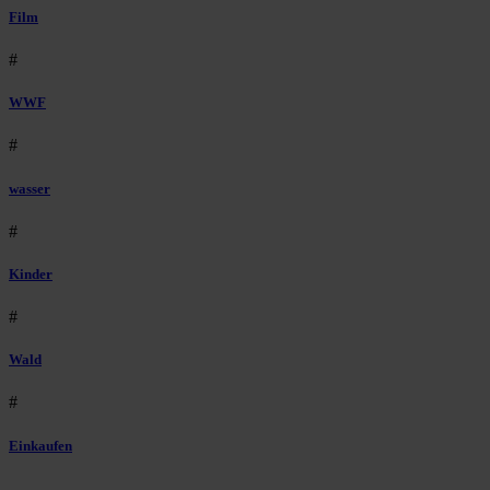
Film
#
WWF
#
wasser
#
Kinder
#
Wald
#
Einkaufen