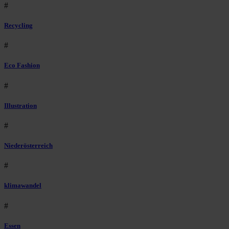
#
Recycling
#
Eco Fashion
#
Illustration
#
Niederösterreich
#
klimawandel
#
Essen