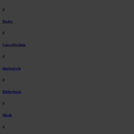
#
Räder
#
Umweltschutz
#
ökologisch
#
Bilderbuch
#
Mode
#