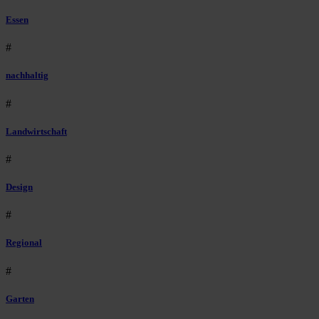
Essen
#
nachhaltig
#
Landwirtschaft
#
Design
#
Regional
#
Garten