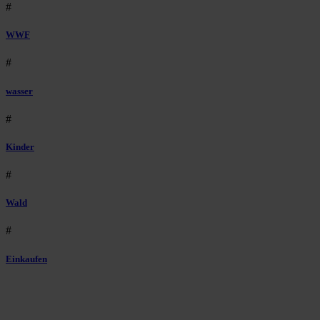
#
WWF
#
wasser
#
Kinder
#
Wald
#
Einkaufen