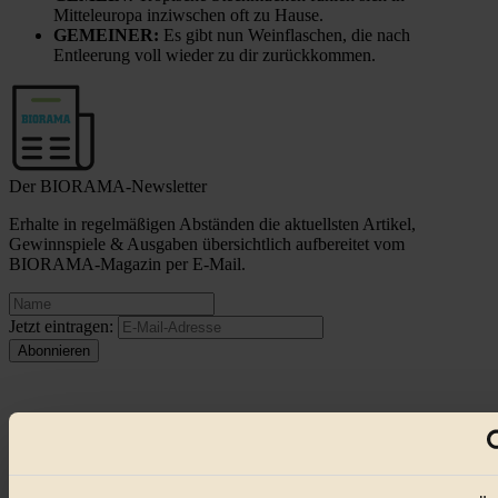
Mitteleuropa inziwschen oft zu Hause.
GEMEINER:
Es gibt nun Weinflaschen, die nach
Entleerung voll wieder zu dir zurückkommen.
Der BIORAMA-Newsletter
Erhalte in regelmäßigen Abständen die aktuellsten Artikel,
Gewinnspiele & Ausgaben übersichtlich aufbereitet vom
BIORAMA-Magazin per E-Mail.
Jetzt eintragen:
© 2026 Biorama GmbH