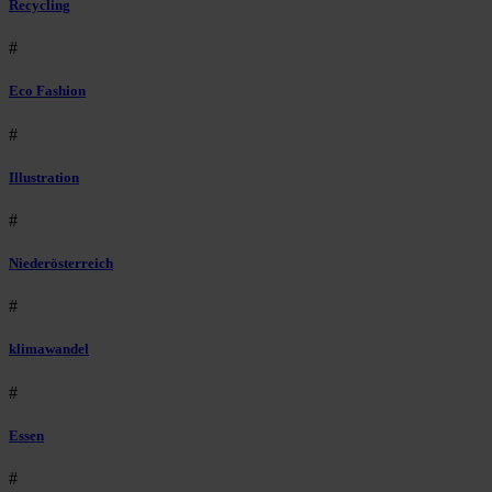
Recycling
#
Eco Fashion
#
Illustration
#
Niederösterreich
#
klimawandel
#
Essen
#