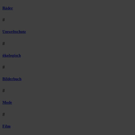
Räder
#
Umweltschutz
#
ökologisch
#
Bilderbuch
#
Mode
#
Film