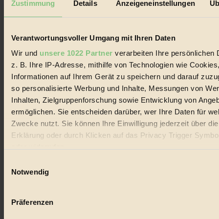
Zustimmung
Details
Anzeigeneinstellungen
Üb
Impressum & Disclaimer
Datenschutz
Mediadaten
Verantwortungsvoller Umgang mit Ihren Daten
Biorama steht für einen nachhaltigen Lebensstil und bewussten
Wir und
unsere 1022 Partner
verarbeiten Ihre persönlichen 
Lebenswandel. Es ist eine moderne Plattform für Ideen, Menschen
und Produkte, ein Leitfaden im schnell wachsenden Markt des
z. B. Ihre IP-Adresse, mithilfe von Technologien wie Cookies
Handels mit Bioprodukten, des Fair-Trade sowie der Branche
Informationen auf Ihrem Gerät zu speichern und darauf zuzu
alternativer Energien.
so personalisierte Werbung und Inhalte, Messungen von We
Social Media
Inhalten, Zielgruppenforschung sowie Entwicklung von Ange
22.601 Fans auf Facebook
ermöglichen. Sie entscheiden darüber, wer Ihre Daten für we
3.415 Follower auf Twitter
Zwecke nutzt. Sie können Ihre Einwilligung jederzeit über di
Folge uns auf Instagram
Themen
Erklärung oder durch Klicken auf das Privacy Trigger Symbo
#
oder widerrufen
Einwilligungsauswahl
Bio
Wenn Sie es erlauben, würden wir auch gerne:
Notwendig
#
Informationen über Ihre geografische Lage erfassen, 
auf einige Meter genau sein können
Nachhaltigkeit
Präferenzen
Ihr Gerät durch aktives Scannen nach bestimmten 
#