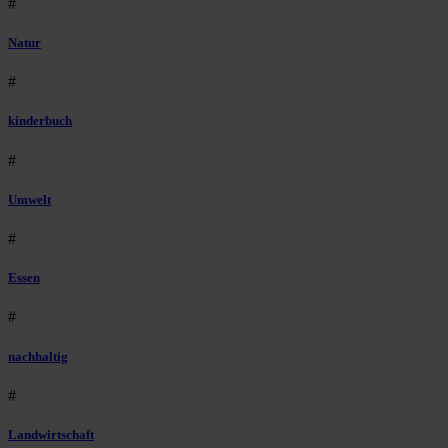
#
Natur
#
kinderbuch
#
Umwelt
#
Essen
#
nachhaltig
#
Landwirtschaft