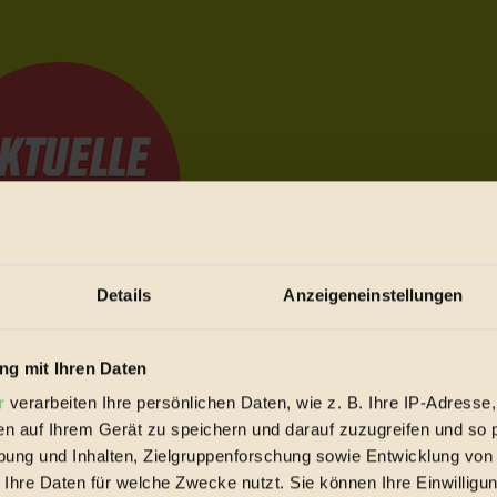
Details
Anzeigeneinstellungen
e Bewegungen festzuhalten.
g mit Ihren Daten
r
verarbeiten Ihre persönlichen Daten, wie z. B. Ihre IP-Adresse,
en auf Ihrem Gerät zu speichern und darauf zuzugreifen und so 
trieb vorbeischauen.
ung und Inhalten, Zielgruppenforschung sowie Entwicklung von
 inziwschen oft zu Hause.
 Ihre Daten für welche Zwecke nutzt. Sie können Ihre Einwilligun
 voll wieder zu dir zurückkommen.