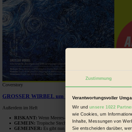
Zustimmung
Coverstory
GROSSER WIRBEL um Versuche, den Ozean und sein
Verantwortungsvoller Umgan
Wir und
unsere 1022 Partne
Außerdem im Heft
wie Cookies, um Information
RISKANT:
Wenn Meeres- und Wildvögel im Freilandhühnerbe
Inhalte, Messungen von Werb
GEMEIN:
Tropische Stechmücken fühlen sich in Mitteleuropa
Sie entscheiden darüber, wer
GEMEINER:
Es gibt nun Weinflaschen, die nach Entleerung