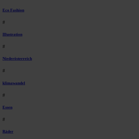
Eco Fashion
#
Illustration
#
Niederösterreich
#
klimawandel
#
Essen
#
Räder