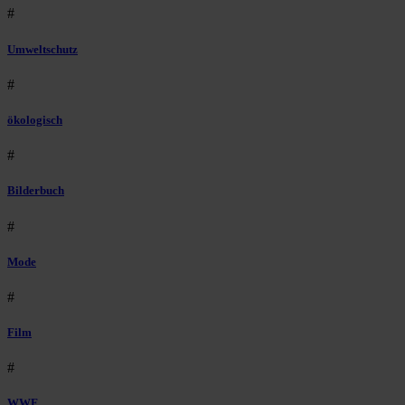
#
Umweltschutz
#
ökologisch
#
Bilderbuch
#
Mode
#
Film
#
WWF