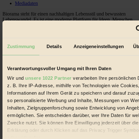
Mediadaten
Biorama steht für einen nachhaltigen Lebensstil und bewussten
Lebenswandel. Es ist eine moderne Plattform für Ideen, Menschen
und Produkte, ein Leitfaden im schnell wachsenden Markt des
Handels mit Bioprodukten, des Fair-Trade sowie der Branche
alternativer Energien.
Zustimmung
Details
Anzeigeneinstellungen
Üb
Social Media
22.601 Fans auf Facebook
3.415 Follower auf Twitter
Folge uns auf Instagram
Verantwortungsvoller Umgang mit Ihren Daten
Themen
#
Wir und
unsere 1022 Partner
verarbeiten Ihre persönlichen 
z. B. Ihre IP-Adresse, mithilfe von Technologien wie Cookies
Bio
Informationen auf Ihrem Gerät zu speichern und darauf zuzu
#
so personalisierte Werbung und Inhalte, Messungen von We
Inhalten, Zielgruppenforschung sowie Entwicklung von Ange
Nachhaltigkeit
ermöglichen. Sie entscheiden darüber, wer Ihre Daten für we
Zwecke nutzt. Sie können Ihre Einwilligung jederzeit über di
#
Erklärung oder durch Klicken auf das Privacy Trigger Symbo
Vegan
oder widerrufen