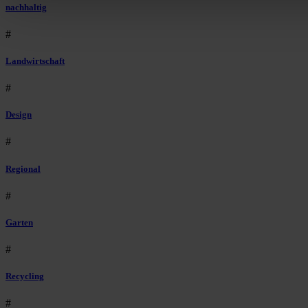
nachhaltig
#
Landwirtschaft
#
Design
#
Regional
#
Garten
#
Recycling
#