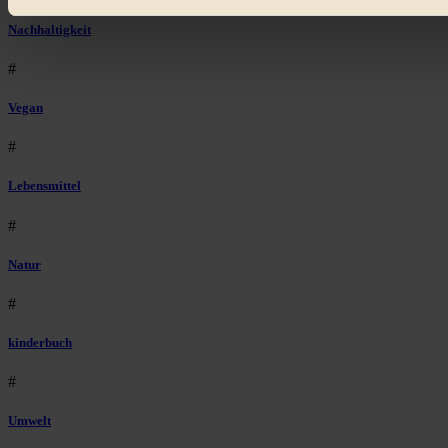
Bist du damit einverstanden?
Nachhaltigkeit
#
Vegan
#
Lebensmittel
#
Natur
#
kinderbuch
#
Umwelt