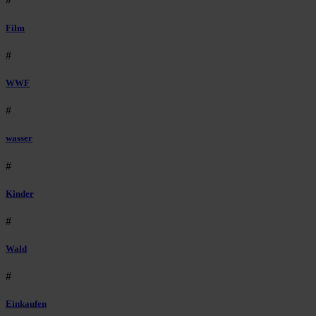
Film
#
WWF
#
wasser
#
Kinder
#
Wald
#
Einkaufen