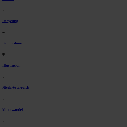
#
Recycling
#
Eco Fashion
#
Illustration
#
Niederösterreich
#
klimawandel
#