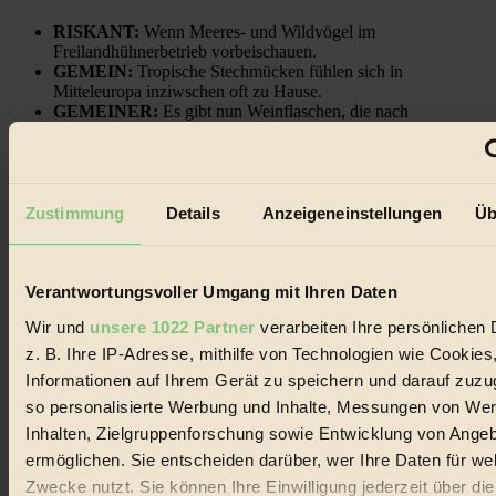
RISKANT:
Wenn Meeres- und Wildvögel im
Freilandhühnerbetrieb vorbeischauen.
GEMEIN:
Tropische Stechmücken fühlen sich in
Mitteleuropa inziwschen oft zu Hause.
GEMEINER:
Es gibt nun Weinflaschen, die nach
Entleerung voll wieder zu dir zurückkommen.
Zustimmung
Details
Anzeigeneinstellungen
Üb
Der BIORAMA-Newsletter
Verantwortungsvoller Umgang mit Ihren Daten
Erhalte in regelmäßigen Abständen die aktuellsten Artikel,
Gewinnspiele & Ausgaben übersichtlich aufbereitet vom
Wir und
unsere 1022 Partner
verarbeiten Ihre persönlichen 
BIORAMA-Magazin per E-Mail.
z. B. Ihre IP-Adresse, mithilfe von Technologien wie Cookies
Informationen auf Ihrem Gerät zu speichern und darauf zuzu
Jetzt eintragen:
so personalisierte Werbung und Inhalte, Messungen von We
Inhalten, Zielgruppenforschung sowie Entwicklung von Ange
ermöglichen. Sie entscheiden darüber, wer Ihre Daten für we
Zwecke nutzt. Sie können Ihre Einwilligung jederzeit über di