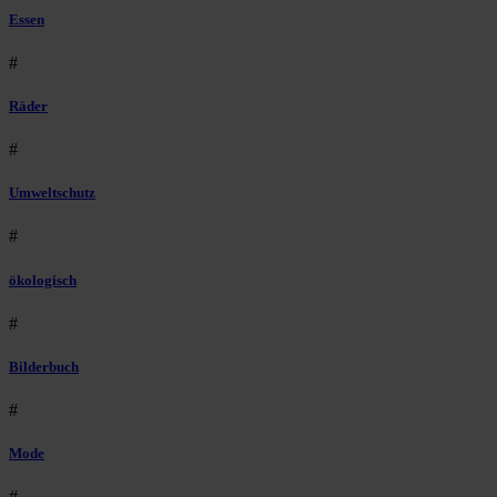
Essen
#
Räder
#
Umweltschutz
#
ökologisch
#
Bilderbuch
#
Mode
#