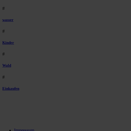
#
wasser
#
Kinder
#
Wald
#
Einkaufen
Impressum