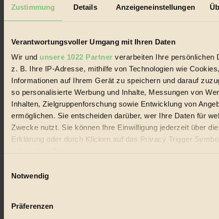
Mediadaten
Zustimmung
Details
Anzeigeneinstellungen
Üb
Biorama steht für einen nachhaltigen Lebensstil und bewussten
Lebenswandel. Es ist eine moderne Plattform für Ideen, Menschen
und Produkte, ein Leitfaden im schnell wachsenden Markt des
Verantwortungsvoller Umgang mit Ihren Daten
Handels mit Bioprodukten, des Fair-Trade sowie der Branche
alternativer Energien.
Wir und
unsere 1022 Partner
verarbeiten Ihre persönlichen 
z. B. Ihre IP-Adresse, mithilfe von Technologien wie Cookies
Social Media
22.601 Fans auf Facebook
Informationen auf Ihrem Gerät zu speichern und darauf zuzu
3.415 Follower auf Twitter
so personalisierte Werbung und Inhalte, Messungen von We
Folge uns auf Instagram
Inhalten, Zielgruppenforschung sowie Entwicklung von Ange
Themen
#
ermöglichen. Sie entscheiden darüber, wer Ihre Daten für we
Zwecke nutzt. Sie können Ihre Einwilligung jederzeit über di
Bio
Erklärung oder durch Klicken auf das Privacy Trigger Symbo
oder widerrufen
#
Einwilligungsauswahl
Nachhaltigkeit
Wenn Sie es erlauben, würden wir auch gerne:
Notwendig
Informationen über Ihre geografische Lage erfassen, 
#
auf einige Meter genau sein können
Präferenzen
Vegan
Ihr Gerät durch aktives Scannen nach bestimmten 