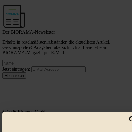
Der BIORAMA-Newsletter
Erhalte in regelmäßigen Abständen die aktuellsten Artikel,
Gewinnspiele & Ausgaben übersichtlich aufbereitet vom
BIORAMA-Magazin per E-Mail.
Jetzt eintragen:
© 2026 Biorama GmbH
Impressum & Disclaimer
Datenschutz