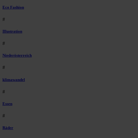
Eco Fashion
#
Illustration
#
Niederösterreich
#
klimawandel
#
Essen
#
Räder