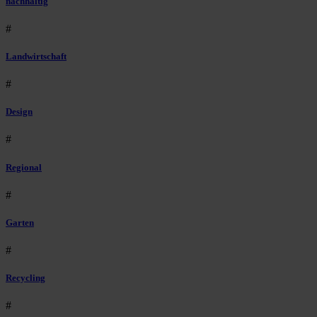
nachhaltig
#
Landwirtschaft
#
Design
#
Regional
#
Garten
#
Recycling
#