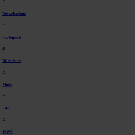
#
Umweltschutz
#
ökologisch
#
Bilderbuch
#
Mode
#
Film
#
WWF