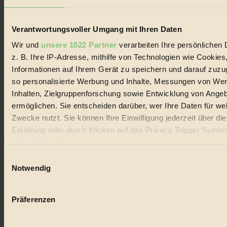
Lebenswandel. Es ist eine moderne Plattform für Ideen, Menschen
und Produkte, ein Leitfaden im schnell wachsenden Markt des
Handels mit Bioprodukten, des Fair-Trade sowie der Branche
Verantwortungsvoller Umgang mit Ihren Daten
alternativer Energien.
Wir und
unsere 1022 Partner
verarbeiten Ihre persönlichen 
Social Media
z. B. Ihre IP-Adresse, mithilfe von Technologien wie Cookies
22.601 Fans auf Facebook
3.415 Follower auf Twitter
Informationen auf Ihrem Gerät zu speichern und darauf zuzu
Folge uns auf Instagram
so personalisierte Werbung und Inhalte, Messungen von We
Themen
Inhalten, Zielgruppenforschung sowie Entwicklung von Ange
#
ermöglichen. Sie entscheiden darüber, wer Ihre Daten für we
Bio
Zwecke nutzt. Sie können Ihre Einwilligung jederzeit über di
Erklärung oder durch Klicken auf das Privacy Trigger Symbo
#
oder widerrufen
Nachhaltigkeit
Einwilligungsauswahl
Wenn Sie es erlauben, würden wir auch gerne:
Notwendig
#
Informationen über Ihre geografische Lage erfassen, 
auf einige Meter genau sein können
Vegan
Präferenzen
Ihr Gerät durch aktives Scannen nach bestimmten 
#
(Fingerprinting) identifizieren