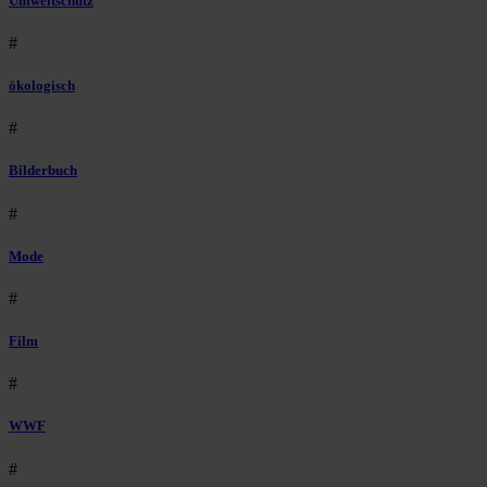
Umweltschutz
#
ökologisch
#
Bilderbuch
#
Mode
#
Film
#
WWF
#