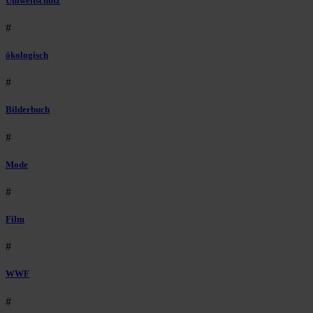
Umweltschutz
#
ökologisch
#
Bilderbuch
#
Mode
#
Film
#
WWF
#