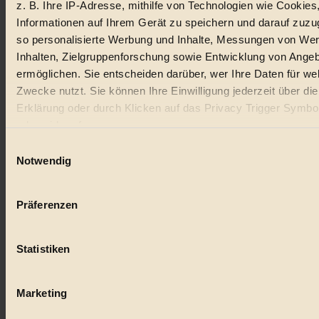
z. B. Ihre IP-Adresse, mithilfe von Technologien wie Cookies
Lebensmittel
Informationen auf Ihrem Gerät zu speichern und darauf zuzu
#
so personalisierte Werbung und Inhalte, Messungen von We
Inhalten, Zielgruppenforschung sowie Entwicklung von Ange
Natur
ermöglichen. Sie entscheiden darüber, wer Ihre Daten für we
Zwecke nutzt. Sie können Ihre Einwilligung jederzeit über di
#
Erklärung oder durch Klicken auf das Privacy Trigger Symbo
kinderbuch
oder widerrufen
Einwilligungsauswahl
#
Wenn Sie es erlauben, würden wir auch gerne:
Notwendig
Umwelt
Informationen über Ihre geografische Lage erfassen, 
auf einige Meter genau sein können
#
Präferenzen
Ihr Gerät durch aktives Scannen nach bestimmten 
(Fingerprinting) identifizieren
Essen
Statistiken
Erfahren Sie mehr darüber, wie Ihre persönlichen Daten verar
#
werden, und legen Sie Ihre Präferenzen im
Abschnitt Einzel
fest.
nachhaltig
Marketing
#
BIORAMA.eu verwendet Cookies