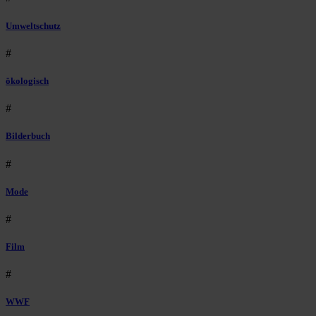
Umweltschutz
#
ökologisch
#
Bilderbuch
#
Mode
#
Film
#
WWF