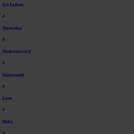
Eco Fashion
#
Illustration
#
Niederösterreich
#
klimawandel
#
Essen
#
Räder
#