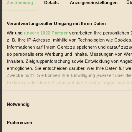
Zustimmung
Details
Anzeigeneinstellungen
Üb
Biorama steht für einen nachhaltigen Lebensstil und bewussten
Lebenswandel. Es ist eine moderne Plattform für Ideen, Menschen
und Produkte, ein Leitfaden im schnell wachsenden Markt des
Verantwortungsvoller Umgang mit Ihren Daten
Handels mit Bioprodukten, des Fair-Trade sowie der Branche
alternativer Energien.
Wir und
unsere 1022 Partner
verarbeiten Ihre persönlichen 
Social Media
z. B. Ihre IP-Adresse, mithilfe von Technologien wie Cookies
22.601 Fans auf Facebook
Informationen auf Ihrem Gerät zu speichern und darauf zuzu
3.415 Follower auf Twitter
so personalisierte Werbung und Inhalte, Messungen von We
Folge uns auf Instagram
Themen
Inhalten, Zielgruppenforschung sowie Entwicklung von Ange
#
ermöglichen. Sie entscheiden darüber, wer Ihre Daten für we
Zwecke nutzt. Sie können Ihre Einwilligung jederzeit über di
Bio
Erklärung oder durch Klicken auf das Privacy Trigger Symbo
#
oder widerrufen
Einwilligungsauswahl
Nachhaltigkeit
Wenn Sie es erlauben, würden wir auch gerne:
Notwendig
Informationen über Ihre geografische Lage erfassen, 
#
auf einige Meter genau sein können
Präferenzen
Vegan
Ihr Gerät durch aktives Scannen nach bestimmten 