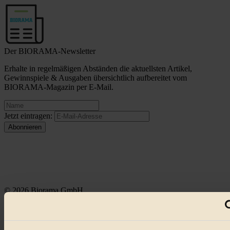
Der BIORAMA-Newsletter
Erhalte in regelmäßigen Abständen die aktuellsten Artikel,
Gewinnspiele & Ausgaben übersichtlich aufbereitet vom
BIORAMA-Magazin per E-Mail.
Jetzt eintragen:
© 2026 Biorama GmbH
Impressum & Disclaimer
Datenschutz
Mediadaten