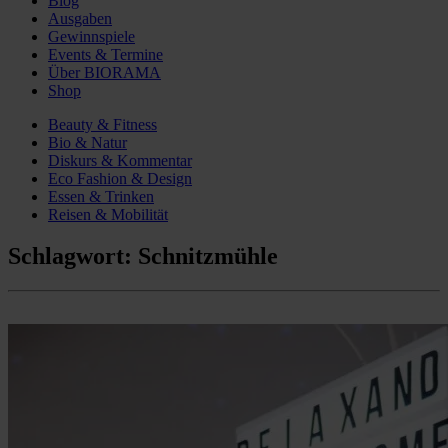
Blog
Ausgaben
Gewinnspiele
Events & Termine
Über BIORAMA
Shop
Beauty & Fitness
Bio & Natur
Diskurs & Kommentar
Eco Fashion & Design
Essen & Trinken
Reisen & Mobilität
Schlagwort:
Schnitzmühle