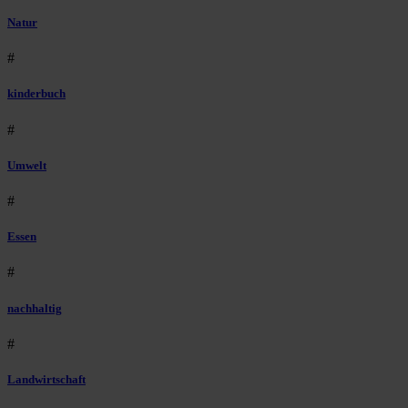
Natur
#
kinderbuch
#
Umwelt
#
Essen
#
nachhaltig
#
Landwirtschaft