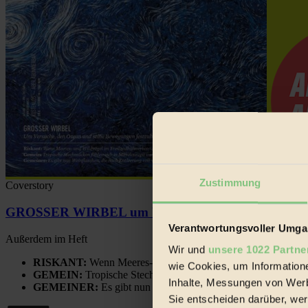
Zustimmung
Coverstory
GROSSER WIRBEL um Versuche, den Ozean und sein
Verantwortungsvoller Umgan
Außerdem im Heft
Wir und
unsere 1022 Partne
RISKANT:
Wenn Meeres- und Wildvögel im Freilandhühnerbe
wie Cookies, um Information
GEMEIN:
Tropische Stechmücken fühlen sich in Mitteleuropa
Inhalte, Messungen von Werb
GEMEINER:
Es gibt nun Weinflaschen, die nach Entleerung
Sie entscheiden darüber, wer