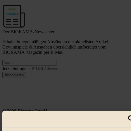
Der BIORAMA-Newsletter
Erhalte in regelmäßigen Abständen die aktuellsten Artikel,
Gewinnspiele & Ausgaben übersichtlich aufbereitet vom
BIORAMA-Magazin per E-Mail.
Jetzt eintragen:
© 2026 Biorama GmbH
Impressum & Disclaimer
Datenschutz