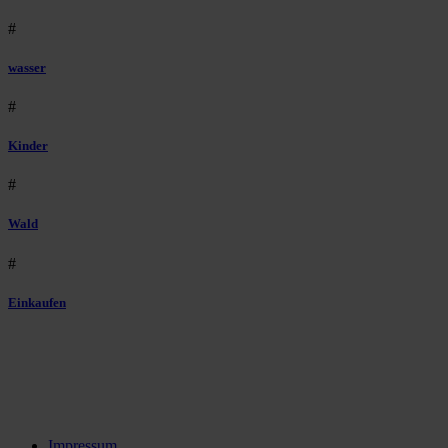
#
wasser
#
Kinder
#
Wald
#
Einkaufen
Impressum