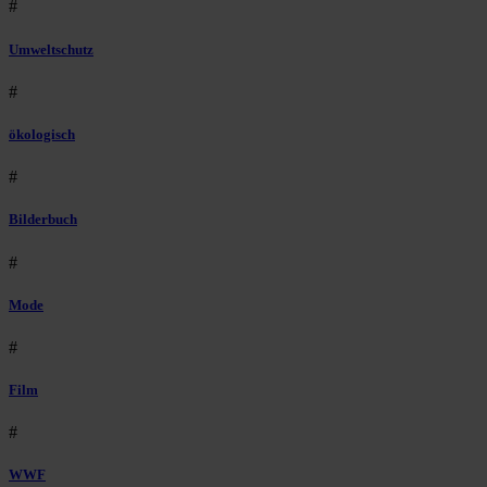
#
Umweltschutz
#
ökologisch
#
Bilderbuch
#
Mode
#
Film
#
WWF