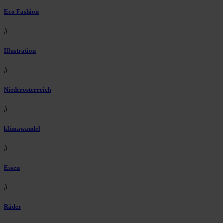
Eco Fashion
#
Illustration
#
Niederösterreich
#
klimawandel
#
Essen
#
Räder