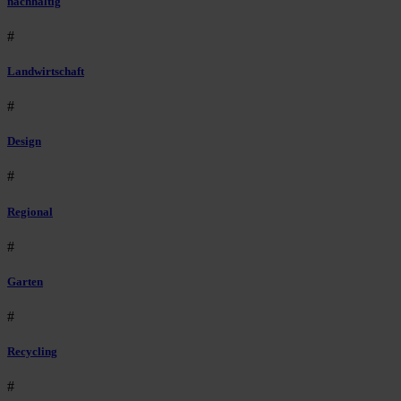
nachhaltig
#
Landwirtschaft
#
Design
#
Regional
#
Garten
#
Recycling
#