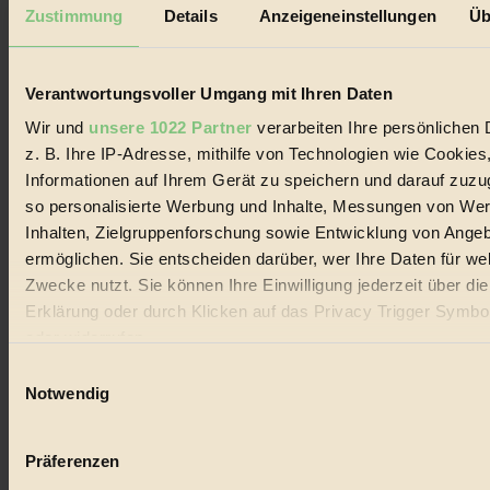
Mediadaten
Zustimmung
Details
Anzeigeneinstellungen
Üb
Biorama steht für einen nachhaltigen Lebensstil und bewussten
Lebenswandel. Es ist eine moderne Plattform für Ideen, Menschen
und Produkte, ein Leitfaden im schnell wachsenden Markt des
Verantwortungsvoller Umgang mit Ihren Daten
Handels mit Bioprodukten, des Fair-Trade sowie der Branche
alternativer Energien.
Wir und
unsere 1022 Partner
verarbeiten Ihre persönlichen 
z. B. Ihre IP-Adresse, mithilfe von Technologien wie Cookies
Social Media
22.601 Fans auf Facebook
Informationen auf Ihrem Gerät zu speichern und darauf zuzu
3.415 Follower auf Twitter
so personalisierte Werbung und Inhalte, Messungen von We
Folge uns auf Instagram
Inhalten, Zielgruppenforschung sowie Entwicklung von Ange
Themen
#
ermöglichen. Sie entscheiden darüber, wer Ihre Daten für we
Zwecke nutzt. Sie können Ihre Einwilligung jederzeit über di
Bio
Erklärung oder durch Klicken auf das Privacy Trigger Symbo
oder widerrufen
#
Einwilligungsauswahl
Nachhaltigkeit
Wenn Sie es erlauben, würden wir auch gerne:
Notwendig
Informationen über Ihre geografische Lage erfassen, 
#
auf einige Meter genau sein können
Präferenzen
Vegan
Ihr Gerät durch aktives Scannen nach bestimmten 