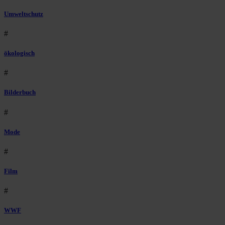
Umweltschutz
#
ökologisch
#
Bilderbuch
#
Mode
#
Film
#
WWF