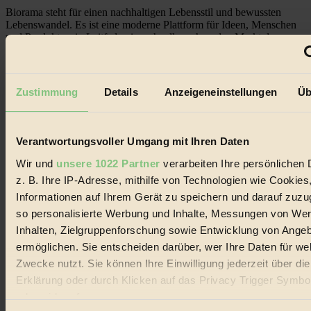
Biorama steht für einen nachhaltigen Lebensstil und bewussten
Lebenswandel. Es ist eine moderne Plattform für Ideen, Menschen
und Produkte, ein Leitfaden im schnell wachsenden Markt des
Handels mit Bioprodukten, des Fair-Trade sowie der Branche
alternativer Energien.
Social Media
Zustimmung
Details
Anzeigeneinstellungen
Üb
22.601 Fans auf Facebook
3.415 Follower auf Twitter
Folge uns auf Instagram
Themen
Verantwortungsvoller Umgang mit Ihren Daten
#
Wir und
unsere 1022 Partner
verarbeiten Ihre persönlichen 
Bio
z. B. Ihre IP-Adresse, mithilfe von Technologien wie Cookies
Informationen auf Ihrem Gerät zu speichern und darauf zuzu
#
so personalisierte Werbung und Inhalte, Messungen von We
Inhalten, Zielgruppenforschung sowie Entwicklung von Ange
Nachhaltigkeit
ermöglichen. Sie entscheiden darüber, wer Ihre Daten für we
#
Zwecke nutzt. Sie können Ihre Einwilligung jederzeit über di
Erklärung oder durch Klicken auf das Privacy Trigger Symbo
Vegan
oder widerrufen