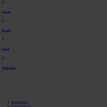
#
wasser
#
Kinder
#
Wald
#
Einkaufen
Impressum
Datenschutz