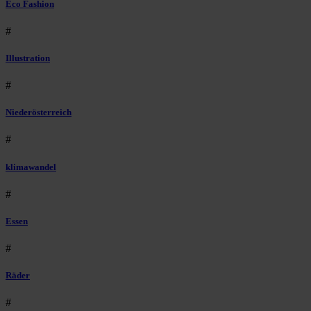
Eco Fashion
#
Illustration
#
Niederösterreich
#
klimawandel
#
Essen
#
Räder
#