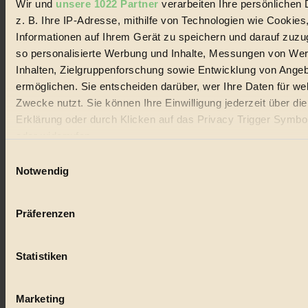
Wir und
unsere 1022 Partner
verarbeiten Ihre persönlichen 
#
z. B. Ihre IP-Adresse, mithilfe von Technologien wie Cookies
Lebensmittel
Informationen auf Ihrem Gerät zu speichern und darauf zuzu
so personalisierte Werbung und Inhalte, Messungen von We
#
Inhalten, Zielgruppenforschung sowie Entwicklung von Ange
ermöglichen. Sie entscheiden darüber, wer Ihre Daten für we
Natur
Zwecke nutzt. Sie können Ihre Einwilligung jederzeit über di
#
Erklärung oder durch Klicken auf das Privacy Trigger Symbo
oder widerrufen
kinderbuch
Einwilligungsauswahl
#
Wenn Sie es erlauben, würden wir auch gerne:
Notwendig
Informationen über Ihre geografische Lage erfassen, 
Umwelt
auf einige Meter genau sein können
Präferenzen
Ihr Gerät durch aktives Scannen nach bestimmten 
#
(Fingerprinting) identifizieren
Essen
Statistiken
Erfahren Sie mehr darüber, wie Ihre persönlichen Daten verar
werden, und legen Sie Ihre Präferenzen im
Abschnitt Einzel
#
fest.
Marketing
nachhaltig