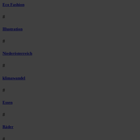
Eco Fashion
#
Illustration
#
Niederösterreich
#
klimawandel
#
Essen
#
Räder
#