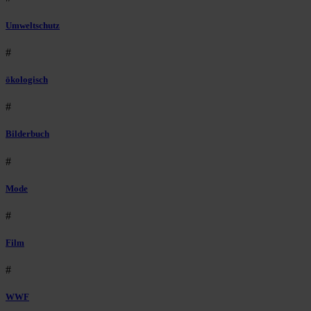
Umweltschutz
#
ökologisch
#
Bilderbuch
#
Mode
#
Film
#
WWF