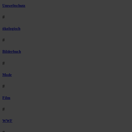
Umweltschutz
#
ökologisch
#
Bilderbuch
#
Mode
#
Film
#
WWF