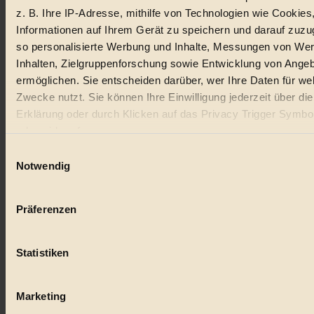
z. B. Ihre IP-Adresse, mithilfe von Technologien wie Cookies
Lebensmittel
Informationen auf Ihrem Gerät zu speichern und darauf zuzu
so personalisierte Werbung und Inhalte, Messungen von We
#
Inhalten, Zielgruppenforschung sowie Entwicklung von Ange
Natur
ermöglichen. Sie entscheiden darüber, wer Ihre Daten für we
Zwecke nutzt. Sie können Ihre Einwilligung jederzeit über di
#
Erklärung oder durch Klicken auf das Privacy Trigger Symbo
oder widerrufen
kinderbuch
Einwilligungsauswahl
#
Wenn Sie es erlauben, würden wir auch gerne:
Notwendig
Informationen über Ihre geografische Lage erfassen, 
Umwelt
auf einige Meter genau sein können
Präferenzen
#
Ihr Gerät durch aktives Scannen nach bestimmten 
(Fingerprinting) identifizieren
Essen
Statistiken
Erfahren Sie mehr darüber, wie Ihre persönlichen Daten verar
#
werden, und legen Sie Ihre Präferenzen im
Abschnitt Einzel
fest.
Marketing
nachhaltig