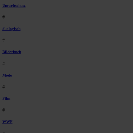
Umweltschutz
#
ökologisch
#
Bilderbuch
#
Mode
#
Film
#
WWF