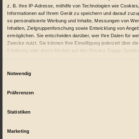
z. B. Ihre IP-Adresse, mithilfe von Technologien wie Cookies
Lebensmittel
Informationen auf Ihrem Gerät zu speichern und darauf zuzu
so personalisierte Werbung und Inhalte, Messungen von We
#
Inhalten, Zielgruppenforschung sowie Entwicklung von Ange
Natur
ermöglichen. Sie entscheiden darüber, wer Ihre Daten für we
Zwecke nutzt. Sie können Ihre Einwilligung jederzeit über di
#
Erklärung oder durch Klicken auf das Privacy Trigger Symbo
oder widerrufen
kinderbuch
Einwilligungsauswahl
#
Wenn Sie es erlauben, würden wir auch gerne:
Notwendig
Informationen über Ihre geografische Lage erfassen, 
Umwelt
auf einige Meter genau sein können
Präferenzen
#
Ihr Gerät durch aktives Scannen nach bestimmten 
(Fingerprinting) identifizieren
Essen
Statistiken
Erfahren Sie mehr darüber, wie Ihre persönlichen Daten verar
#
werden, und legen Sie Ihre Präferenzen im
Abschnitt Einzel
fest.
Marketing
nachhaltig