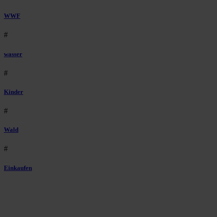
WWF
#
wasser
#
Kinder
#
Wald
#
Einkaufen