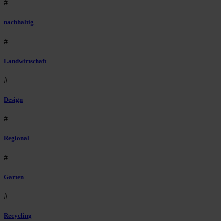
#
nachhaltig
#
Landwirtschaft
#
Design
#
Regional
#
Garten
#
Recycling