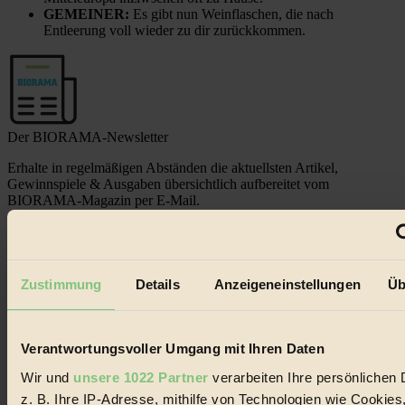
GEMEINER:
Es gibt nun Weinflaschen, die nach
Entleerung voll wieder zu dir zurückkommen.
Der BIORAMA-Newsletter
Erhalte in regelmäßigen Abständen die aktuellsten Artikel,
Gewinnspiele & Ausgaben übersichtlich aufbereitet vom
BIORAMA-Magazin per E-Mail.
Jetzt eintragen:
Zustimmung
Details
Anzeigeneinstellungen
Üb
Verantwortungsvoller Umgang mit Ihren Daten
Wir und
unsere 1022 Partner
verarbeiten Ihre persönlichen 
© 2026 Biorama GmbH
z. B. Ihre IP-Adresse, mithilfe von Technologien wie Cookies