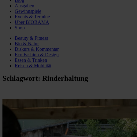
Blog
Ausgaben
Gewinnspiele
Events & Termine
Über BIORAMA
Shop
Beauty & Fitness
Bio & Natur
Diskurs & Kommentar
Eco Fashion & Design
Essen & Trinken
Reisen & Mobilität
Schlagwort:
Rinderhaltung