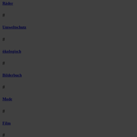
Räder
#
Umweltschutz
#
ökologisch
#
Bilderbuch
#
Mode
#
Film
#