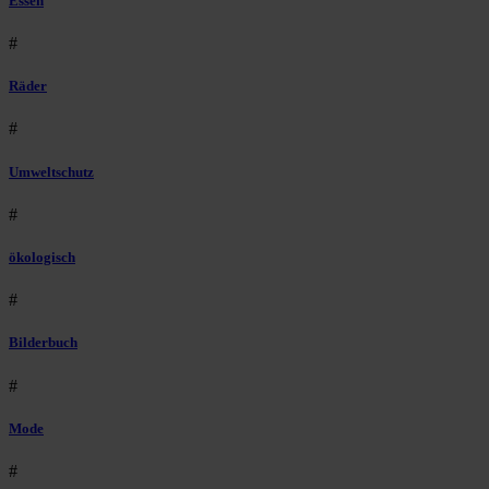
Essen
#
Räder
#
Umweltschutz
#
ökologisch
#
Bilderbuch
#
Mode
#