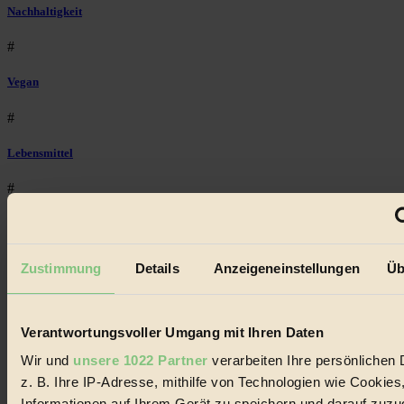
Nachhaltigkeit
#
Vegan
#
Lebensmittel
#
Natur
#
Zustimmung
Details
Anzeigeneinstellungen
Üb
kinderbuch
#
Verantwortungsvoller Umgang mit Ihren Daten
Wir und
unsere 1022 Partner
verarbeiten Ihre persönlichen 
Umwelt
z. B. Ihre IP-Adresse, mithilfe von Technologien wie Cookies
#
Informationen auf Ihrem Gerät zu speichern und darauf zuzu