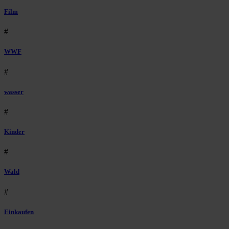
Film
#
WWF
#
wasser
#
Kinder
#
Wald
#
Einkaufen