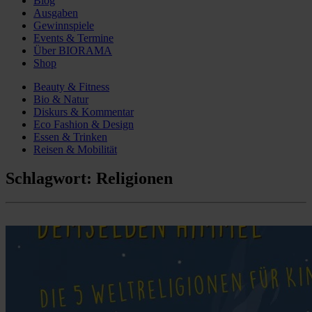
Blog
Ausgaben
Gewinnspiele
Events & Termine
Über BIORAMA
Shop
Beauty & Fitness
Bio & Natur
Diskurs & Kommentar
Eco Fashion & Design
Essen & Trinken
Reisen & Mobilität
Schlagwort:
Religionen