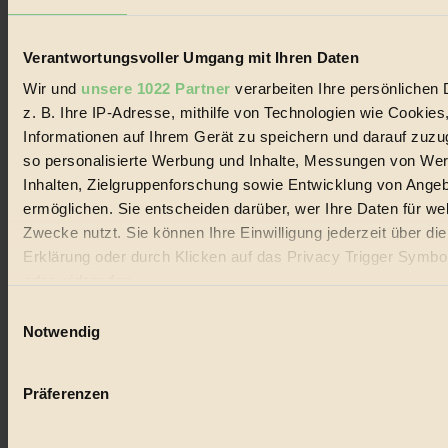
Lebenswandel. Es ist eine moderne Plattform für Ideen, Menschen
und Produkte, ein Leitfaden im schnell wachsenden Markt des
Handels mit Bioprodukten, des Fair-Trade sowie der Branche
Verantwortungsvoller Umgang mit Ihren Daten
alternativer Energien.
Wir und
unsere 1022 Partner
verarbeiten Ihre persönlichen 
Social Media
z. B. Ihre IP-Adresse, mithilfe von Technologien wie Cookies
22.601 Fans auf Facebook
3.415 Follower auf Twitter
Informationen auf Ihrem Gerät zu speichern und darauf zuzu
Folge uns auf Instagram
so personalisierte Werbung und Inhalte, Messungen von We
Themen
Inhalten, Zielgruppenforschung sowie Entwicklung von Ange
#
ermöglichen. Sie entscheiden darüber, wer Ihre Daten für we
Bio
Zwecke nutzt. Sie können Ihre Einwilligung jederzeit über di
Erklärung oder durch Klicken auf das Privacy Trigger Symbo
#
oder widerrufen
Nachhaltigkeit
Einwilligungsauswahl
Wenn Sie es erlauben, würden wir auch gerne:
Notwendig
#
Informationen über Ihre geografische Lage erfassen, 
auf einige Meter genau sein können
Vegan
Präferenzen
Ihr Gerät durch aktives Scannen nach bestimmten 
#
(Fingerprinting) identifizieren