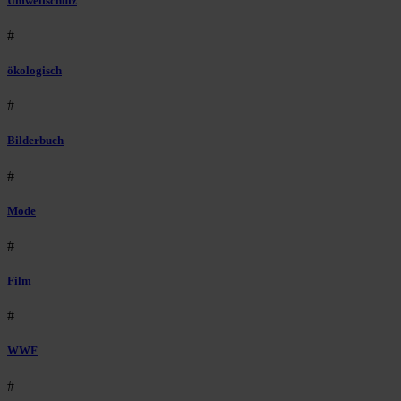
Umweltschutz
#
ökologisch
#
Bilderbuch
#
Mode
#
Film
#
WWF
#