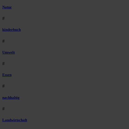
Natur
#
kinderbuch
#
Umwelt
#
Essen
#
nachhaltig
#
Landwirtschaft