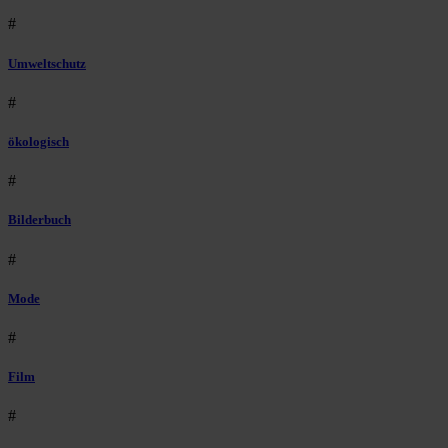
#
Umweltschutz
#
ökologisch
#
Bilderbuch
#
Mode
#
Film
#