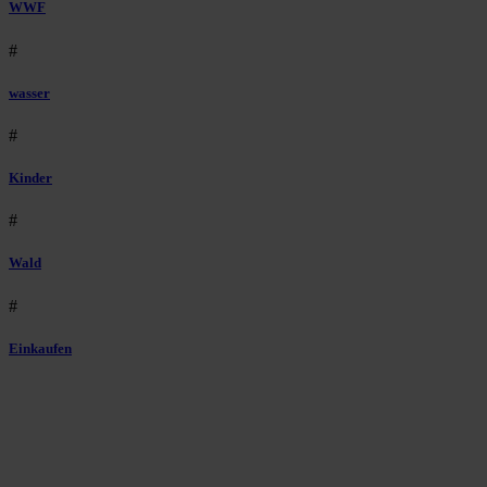
WWF
#
wasser
#
Kinder
#
Wald
#
Einkaufen