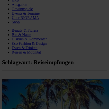
Blog
Ausgaben
Gewinnspiele
Events & Termine
Über BIORAMA
Shop
Beauty & Fitness
Bio & Natur
Diskurs & Kommentar
Eco Fashion & Design
Essen & Trinken
Reisen & Mobilität
Schlagwort:
Reiseimpfungen