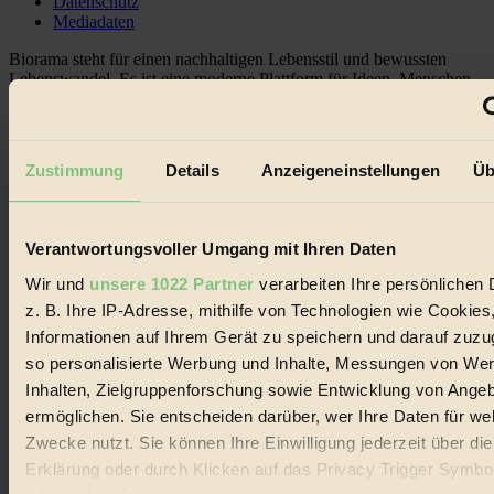
Datenschutz
Mediadaten
Biorama steht für einen nachhaltigen Lebensstil und bewussten
Lebenswandel. Es ist eine moderne Plattform für Ideen, Menschen
und Produkte, ein Leitfaden im schnell wachsenden Markt des
Handels mit Bioprodukten, des Fair-Trade sowie der Branche
alternativer Energien.
Zustimmung
Details
Anzeigeneinstellungen
Üb
Social Media
22.601 Fans auf Facebook
3.415 Follower auf Twitter
Folge uns auf Instagram
Verantwortungsvoller Umgang mit Ihren Daten
Themen
#
Wir und
unsere 1022 Partner
verarbeiten Ihre persönlichen 
z. B. Ihre IP-Adresse, mithilfe von Technologien wie Cookies
Bio
Informationen auf Ihrem Gerät zu speichern und darauf zuzu
#
so personalisierte Werbung und Inhalte, Messungen von We
Inhalten, Zielgruppenforschung sowie Entwicklung von Ange
Nachhaltigkeit
ermöglichen. Sie entscheiden darüber, wer Ihre Daten für we
Zwecke nutzt. Sie können Ihre Einwilligung jederzeit über di
#
Erklärung oder durch Klicken auf das Privacy Trigger Symbo
Vegan