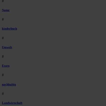
#
Natur
#
kinderbuch
#
Umwelt
#
Essen
#
nachhaltig
#
Landwirtschaft