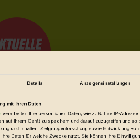
Details
Anzeigeneinstellungen
e Bewegungen festzuhalten.
g mit Ihren Daten
r
verarbeiten Ihre persönlichen Daten, wie z. B. Ihre IP-Adresse,
en auf Ihrem Gerät zu speichern und darauf zuzugreifen und so 
trieb vorbeischauen.
ung und Inhalten, Zielgruppenforschung sowie Entwicklung von
 inziwschen oft zu Hause.
 Ihre Daten für welche Zwecke nutzt. Sie können Ihre Einwilligun
 voll wieder zu dir zurückkommen.