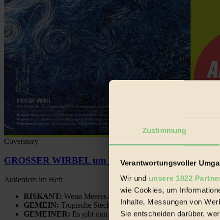
Zustimmung
Coverstory
GROSSER WIRBEL um Versuche, den Ozean und sein
Verantwortungsvoller Umgan
Wir und
unsere 1022 Partne
Außerdem im Heft
wie Cookies, um Information
RISKANT:
Wenn Meeres- und Wildvögel im Freilandhühnerbe
Inhalte, Messungen von Werb
GEMEIN:
Tropische Stechmücken fühlen sich in Mitteleuropa
Sie entscheiden darüber, wer
GEMEINER:
Es gibt nun Weinflaschen, die nach Entleerung