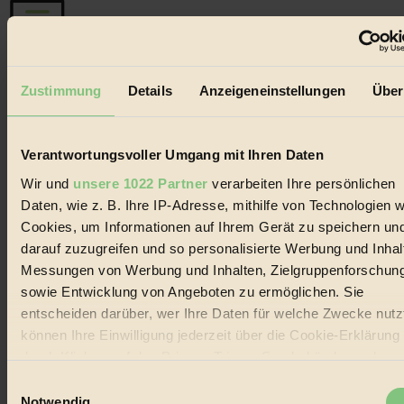
Der BIORAMA-Newsletter
Zustimmung
Details
Anzeigeneinstellungen
Über
Erhalte in regelmäßigen Abständen die aktuellsten Artikel,
Gewinnspiele & Ausgaben übersichtlich aufbereitet vom
BIORAMA-Magazin per E-Mail.
Verantwortungsvoller Umgang mit Ihren Daten
Wir und
unsere 1022 Partner
verarbeiten Ihre persönlichen
Jetzt eintragen:
Daten, wie z. B. Ihre IP-Adresse, mithilfe von Technologien w
Cookies, um Informationen auf Ihrem Gerät zu speichern un
darauf zuzugreifen und so personalisierte Werbung und Inhal
Messungen von Werbung und Inhalten, Zielgruppenforschun
sowie Entwicklung von Angeboten zu ermöglichen. Sie
entscheiden darüber, wer Ihre Daten für welche Zwecke nutzt
© 2026 Biorama GmbH
können Ihre Einwilligung jederzeit über die Cookie-Erklärung
durch Klicken auf das Privacy Trigger Symbol ändern oder
Impressum & Disclaimer
Datenschutz
widerrufen
Einwilligungsauswahl
Mediadaten
Notwendig