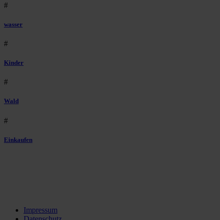
#
wasser
#
Kinder
#
Wald
#
Einkaufen
Impressum
Datenschutz