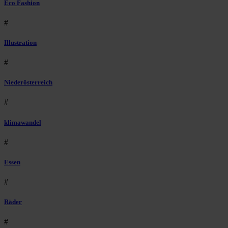
Eco Fashion
#
Illustration
#
Niederösterreich
#
klimawandel
#
Essen
#
Räder
#