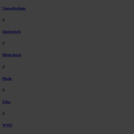
Umweltschutz
#
ökologisch
#
Bilderbuch
#
Mode
#
Film
#
WWF