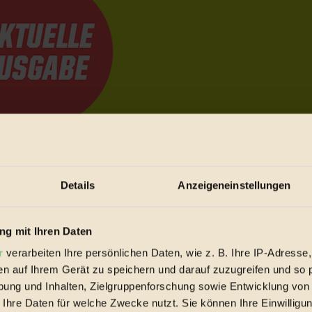
e Bewegungen festzuhalten.
Details
Anzeigeneinstellungen
trieb vorbeischauen.
 inziwschen oft zu Hause.
g mit Ihren Daten
 voll wieder zu dir zurückkommen.
r
verarbeiten Ihre persönlichen Daten, wie z. B. Ihre IP-Adresse,
en auf Ihrem Gerät zu speichern und darauf zuzugreifen und so 
ung und Inhalten, Zielgruppenforschung sowie Entwicklung von
 Ihre Daten für welche Zwecke nutzt. Sie können Ihre Einwilligun