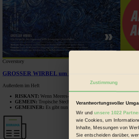
Coverstory
GROSSER WIRBEL um Versuche, den Ozean und sein
Zustimmung
Außerdem im Heft
RISKANT:
Wenn Meeres- und Wildvögel im Freilandhühnerbe
GEMEIN:
Tropische Stechmücken fühlen sich in Mitteleuropa
Verantwortungsvoller Umgan
GEMEINER:
Es gibt nun Weinflaschen, die nach Entleerung
Wir und
unsere 1022 Partne
wie Cookies, um Information
Inhalte, Messungen von Werb
Sie entscheiden darüber, wer