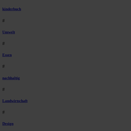
kinderbuch
#
Umwelt
#
Essen
#
nachhaltig
#
Landwirtschaft
#
Design