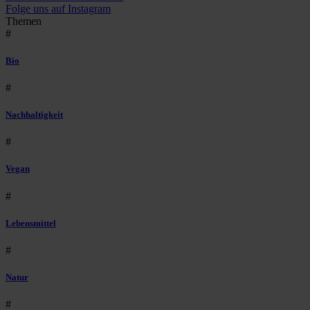
Folge uns auf Instagram
Themen
#
Bio
#
Nachhaltigkeit
#
Vegan
#
Lebensmittel
#
Natur
#