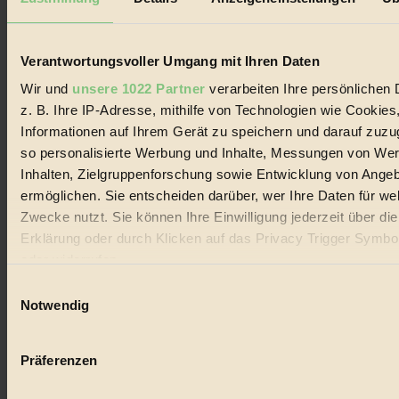
Biorama steht für einen nachhaltigen Lebensstil und bewussten
Lebenswandel. Es ist eine moderne Plattform für Ideen, Menschen
und Produkte, ein Leitfaden im schnell wachsenden Markt des
Handels mit Bioprodukten, des Fair-Trade sowie der Branche
Verantwortungsvoller Umgang mit Ihren Daten
alternativer Energien.
Wir und
unsere 1022 Partner
verarbeiten Ihre persönlichen 
Social Media
z. B. Ihre IP-Adresse, mithilfe von Technologien wie Cookies
22.601 Fans auf Facebook
Informationen auf Ihrem Gerät zu speichern und darauf zuzu
3.415 Follower auf Twitter
Folge uns auf Instagram
so personalisierte Werbung und Inhalte, Messungen von We
Themen
Inhalten, Zielgruppenforschung sowie Entwicklung von Ange
#
ermöglichen. Sie entscheiden darüber, wer Ihre Daten für we
Zwecke nutzt. Sie können Ihre Einwilligung jederzeit über di
Bio
Erklärung oder durch Klicken auf das Privacy Trigger Symbo
#
oder widerrufen
Einwilligungsauswahl
Nachhaltigkeit
Wenn Sie es erlauben, würden wir auch gerne:
Notwendig
#
Informationen über Ihre geografische Lage erfassen, 
auf einige Meter genau sein können
Vegan
Präferenzen
Ihr Gerät durch aktives Scannen nach bestimmten 
#
(Fingerprinting) identifizieren