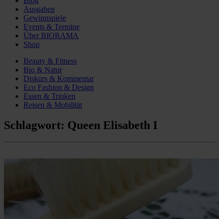
Blog
Ausgaben
Gewinnspiele
Events & Termine
Über BIORAMA
Shop
Beauty & Fitness
Bio & Natur
Diskurs & Kommentar
Eco Fashion & Design
Essen & Trinken
Reisen & Mobilität
Schlagwort:
Queen Elisabeth I