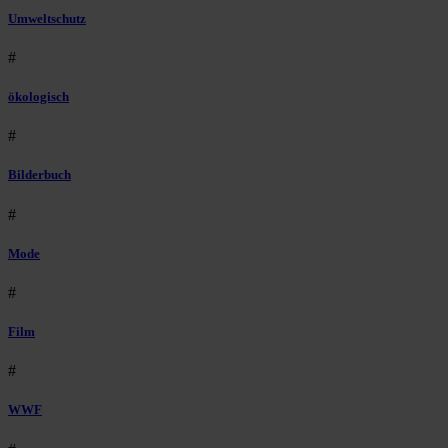
Umweltschutz
#
ökologisch
#
Bilderbuch
#
Mode
#
Film
#
WWF