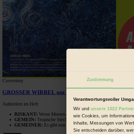
Zustimmung
Coverstory
GROSSER WIRBEL um Versuche, den Ozean und sein
Verantwortungsvoller Umgan
Außerdem im Heft
Wir und
unsere 1022 Partne
RISKANT:
Wenn Meeres- und Wildvögel im Freilandhühnerbe
wie Cookies, um Information
GEMEIN:
Tropische Stechmücken fühlen sich in Mitteleuropa
Inhalte, Messungen von Werb
GEMEINER:
Es gibt nun Weinflaschen, die nach Entleerung
Sie entscheiden darüber, wer