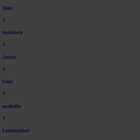
Natur
#
kinderbuch
#
Umwelt
#
Essen
#
nachhaltig
#
Landwirtschaft