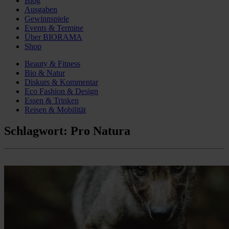
Blog
Ausgaben
Gewinnspiele
Events & Termine
Über BIORAMA
Shop
Beauty & Fitness
Bio & Natur
Diskurs & Kommentar
Eco Fashion & Design
Essen & Trinken
Reisen & Mobilität
Schlagwort:
Pro Natura