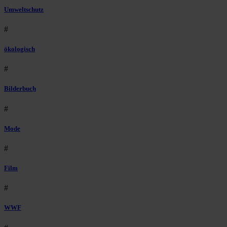
Umweltschutz
#
ökologisch
#
Bilderbuch
#
Mode
#
Film
#
WWF