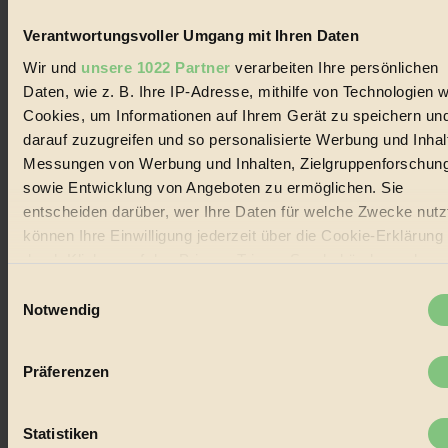
Biorama steht für einen nachhaltigen Lebensstil und bewussten
Lebenswandel. Es ist eine moderne Plattform für Ideen, Menschen
Verantwortungsvoller Umgang mit Ihren Daten
und Produkte, ein Leitfaden im schnell wachsenden Markt des
Handels mit Bioprodukten, des Fair-Trade sowie der Branche
Wir und
unsere 1022 Partner
verarbeiten Ihre persönlichen
alternativer Energien.
Daten, wie z. B. Ihre IP-Adresse, mithilfe von Technologien w
Social Media
Cookies, um Informationen auf Ihrem Gerät zu speichern un
22.601 Fans auf Facebook
darauf zuzugreifen und so personalisierte Werbung und Inhal
3.415 Follower auf Twitter
Messungen von Werbung und Inhalten, Zielgruppenforschun
Folge uns auf Instagram
Themen
sowie Entwicklung von Angeboten zu ermöglichen. Sie
#
entscheiden darüber, wer Ihre Daten für welche Zwecke nutzt
können Ihre Einwilligung jederzeit über die Cookie-Erklärung
Bio
durch Klicken auf das Privacy Trigger Symbol ändern oder
#
widerrufen
Einwilligungsauswahl
Notwendig
Nachhaltigkeit
Wenn Sie es erlauben, würden wir auch gerne:
Informationen über Ihre geografische Lage erfassen,
#
Präferenzen
welche bis auf einige Meter genau sein können
Vegan
Ihr Gerät durch aktives Scannen nach bestimmten
Merkmalen (Fingerprinting) identifizieren
Statistiken
#