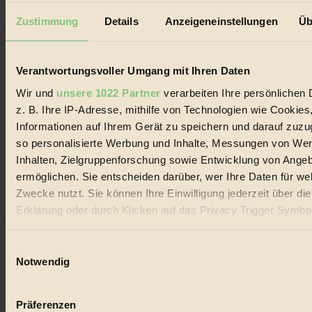
Datenschutz
Mediadaten
Zustimmung
Details
Anzeigeneinstellungen
Üb
Biorama steht für einen nachhaltigen Lebensstil und bewussten
Lebenswandel. Es ist eine moderne Plattform für Ideen, Menschen
und Produkte, ein Leitfaden im schnell wachsenden Markt des
Verantwortungsvoller Umgang mit Ihren Daten
Handels mit Bioprodukten, des Fair-Trade sowie der Branche
Wir und
unsere 1022 Partner
verarbeiten Ihre persönlichen 
alternativer Energien.
z. B. Ihre IP-Adresse, mithilfe von Technologien wie Cookies
Social Media
Informationen auf Ihrem Gerät zu speichern und darauf zuzu
22.601 Fans auf Facebook
3.415 Follower auf Twitter
so personalisierte Werbung und Inhalte, Messungen von We
Folge uns auf Instagram
Inhalten, Zielgruppenforschung sowie Entwicklung von Ange
Themen
ermöglichen. Sie entscheiden darüber, wer Ihre Daten für we
#
Zwecke nutzt. Sie können Ihre Einwilligung jederzeit über di
Bio
Erklärung oder durch Klicken auf das Privacy Trigger Symbo
oder widerrufen
#
Einwilligungsauswahl
Wenn Sie es erlauben, würden wir auch gerne:
Notwendig
Nachhaltigkeit
Informationen über Ihre geografische Lage erfassen, 
#
auf einige Meter genau sein können
Präferenzen