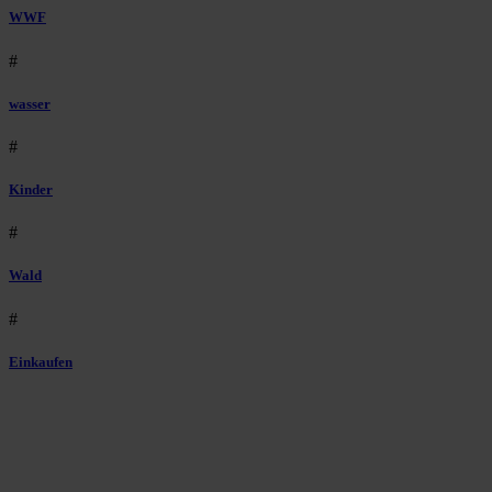
WWF
#
wasser
#
Kinder
#
Wald
#
Einkaufen