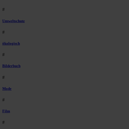
#
Umweltschutz
#
ökologisch
#
Bilderbuch
#
Mode
#
Film
#