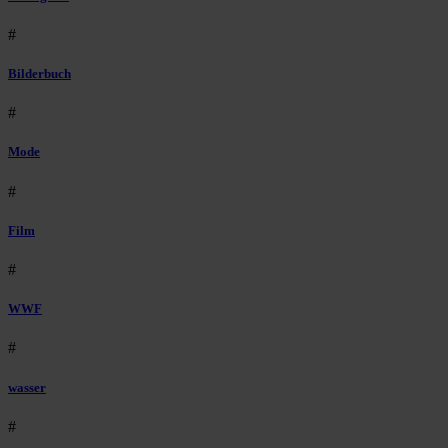
#
Bilderbuch
#
Mode
#
Film
#
WWF
#
wasser
#