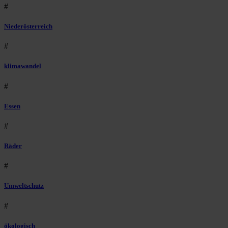
#
Niederösterreich
#
klimawandel
#
Essen
#
Räder
#
Umweltschutz
#
ökologisch