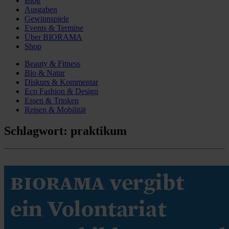
Blog
Ausgaben
Gewinnspiele
Events & Termine
Über BIORAMA
Shop
Beauty & Fitness
Bio & Natur
Diskurs & Kommentar
Eco Fashion & Design
Essen & Trinken
Reisen & Mobilität
Schlagwort:
praktikum