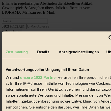
Erhalte in regelmäßigen Abständen die aktuellsten Artikel,
Gewinnspiele & Ausgaben übersichtlich aufbereitet vom
BIORAMA-Magazin per E-Mail.
Jetzt eintragen:
Zustimmung
Details
Anzeigeneinstellungen
Üb
© 2026 Biorama GmbH
Verantwortungsvoller Umgang mit Ihren Daten
Impressum & Disclaimer
Datenschutz
Wir und
unsere 1022 Partner
verarbeiten Ihre persönlichen 
Mediadaten
z. B. Ihre IP-Adresse, mithilfe von Technologien wie Cookies
Biorama steht für einen nachhaltigen Lebensstil und bewussten
Informationen auf Ihrem Gerät zu speichern und darauf zuzu
Lebenswandel. Es ist eine moderne Plattform für Ideen, Menschen
so personalisierte Werbung und Inhalte, Messungen von We
und Produkte, ein Leitfaden im schnell wachsenden Markt des
Inhalten, Zielgruppenforschung sowie Entwicklung von Ange
Handels mit Bioprodukten, des Fair-Trade sowie der Branche
alternativer Energien.
ermöglichen. Sie entscheiden darüber, wer Ihre Daten für we