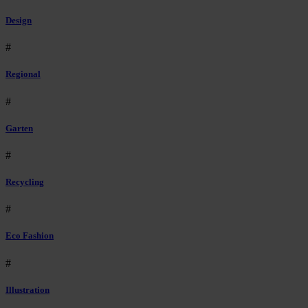
Design
#
Regional
#
Garten
#
Recycling
#
Eco Fashion
#
Illustration