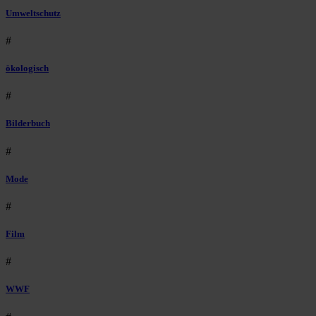
Umweltschutz
#
ökologisch
#
Bilderbuch
#
Mode
#
Film
#
WWF