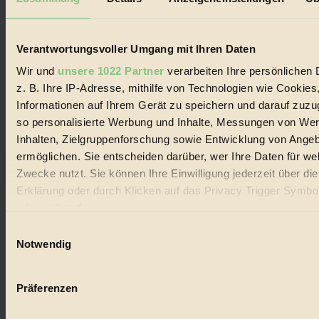
Biorama steht für einen nachhaltigen Lebensstil und bewussten
Lebenswandel. Es ist eine moderne Plattform für Ideen, Menschen
und Produkte, ein Leitfaden im schnell wachsenden Markt des
Handels mit Bioprodukten, des Fair-Trade sowie der Branche
Verantwortungsvoller Umgang mit Ihren Daten
alternativer Energien.
Wir und
unsere 1022 Partner
verarbeiten Ihre persönlichen 
Social Media
z. B. Ihre IP-Adresse, mithilfe von Technologien wie Cookies
22.601 Fans auf Facebook
Informationen auf Ihrem Gerät zu speichern und darauf zuzu
3.415 Follower auf Twitter
Folge uns auf Instagram
so personalisierte Werbung und Inhalte, Messungen von We
Themen
Inhalten, Zielgruppenforschung sowie Entwicklung von Ange
#
ermöglichen. Sie entscheiden darüber, wer Ihre Daten für we
Zwecke nutzt. Sie können Ihre Einwilligung jederzeit über di
Bio
Erklärung oder durch Klicken auf das Privacy Trigger Symbo
#
oder widerrufen
Einwilligungsauswahl
Nachhaltigkeit
Wenn Sie es erlauben, würden wir auch gerne:
Notwendig
#
Informationen über Ihre geografische Lage erfassen, 
auf einige Meter genau sein können
Vegan
Präferenzen
Ihr Gerät durch aktives Scannen nach bestimmten 
#
(Fingerprinting) identifizieren