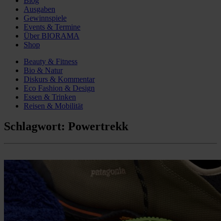
Blog
Ausgaben
Gewinnspiele
Events & Termine
Über BIORAMA
Shop
Beauty & Fitness
Bio & Natur
Diskurs & Kommentar
Eco Fashion & Design
Essen & Trinken
Reisen & Mobilität
Schlagwort:
Powertrekk