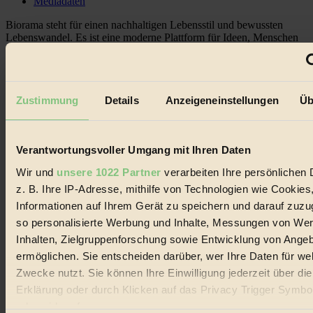
Mediadaten
Biorama steht für einen nachhaltigen Lebensstil und bewussten
Lebenswandel. Es ist eine moderne Plattform für Ideen, Menschen
und Produkte, ein Leitfaden im schnell wachsenden Markt des
Handels mit Bioprodukten, des Fair-Trade sowie der Branche
alternativer Energien.
Social Media
Zustimmung
Details
Anzeigeneinstellungen
Üb
22.601 Fans auf Facebook
3.415 Follower auf Twitter
Folge uns auf Instagram
Themen
Verantwortungsvoller Umgang mit Ihren Daten
#
Wir und
unsere 1022 Partner
verarbeiten Ihre persönlichen 
z. B. Ihre IP-Adresse, mithilfe von Technologien wie Cookies
Bio
Informationen auf Ihrem Gerät zu speichern und darauf zuzu
#
so personalisierte Werbung und Inhalte, Messungen von We
Inhalten, Zielgruppenforschung sowie Entwicklung von Ange
Nachhaltigkeit
ermöglichen. Sie entscheiden darüber, wer Ihre Daten für we
#
Zwecke nutzt. Sie können Ihre Einwilligung jederzeit über di
Erklärung oder durch Klicken auf das Privacy Trigger Symbo
Vegan
oder widerrufen