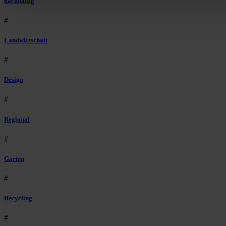
nachhaltig
#
Landwirtschaft
#
Design
#
Regional
#
Garten
#
Recycling
#