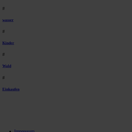
#
wasser
#
Kinder
#
Wald
#
Einkaufen
Impressum