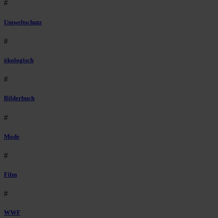
#
Umweltschutz
#
ökologisch
#
Bilderbuch
#
Mode
#
Film
#
WWF