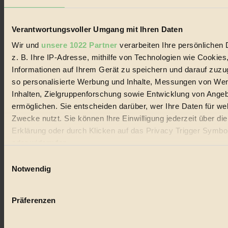
Lebenswandel. Es ist eine moderne Plattform für Ideen, Menschen
und Produkte, ein Leitfaden im schnell wachsenden Markt des
Handels mit Bioprodukten, des Fair-Trade sowie der Branche
Verantwortungsvoller Umgang mit Ihren Daten
alternativer Energien.
Wir und
unsere 1022 Partner
verarbeiten Ihre persönlichen 
Social Media
z. B. Ihre IP-Adresse, mithilfe von Technologien wie Cookies
22.601 Fans auf Facebook
3.415 Follower auf Twitter
Informationen auf Ihrem Gerät zu speichern und darauf zuzu
Folge uns auf Instagram
so personalisierte Werbung und Inhalte, Messungen von We
Themen
Inhalten, Zielgruppenforschung sowie Entwicklung von Ange
#
ermöglichen. Sie entscheiden darüber, wer Ihre Daten für we
Bio
Zwecke nutzt. Sie können Ihre Einwilligung jederzeit über di
Erklärung oder durch Klicken auf das Privacy Trigger Symbo
#
oder widerrufen
Nachhaltigkeit
Einwilligungsauswahl
Wenn Sie es erlauben, würden wir auch gerne:
Notwendig
#
Informationen über Ihre geografische Lage erfassen, 
auf einige Meter genau sein können
Vegan
Präferenzen
Ihr Gerät durch aktives Scannen nach bestimmten 
#
(Fingerprinting) identifizieren