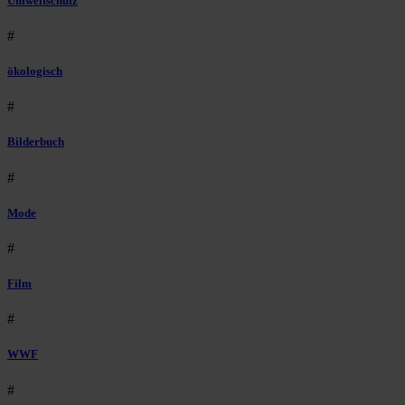
Umweltschutz
#
ökologisch
#
Bilderbuch
#
Mode
#
Film
#
WWF
#