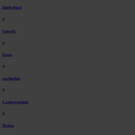
kinderbuch
#
Umwelt
#
Essen
#
nachhaltig
#
Landwirtschaft
#
Design