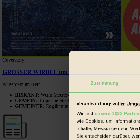
Coverstory
GROSSER WIRBEL um Versuche, den Ozean und sein
Zustimmung
Außerdem im Heft
RISKANT:
Wenn Meeres- und Wildvögel im Freilandhühnerbe
GEMEIN:
Tropische Stechmücken fühlen sich in Mitteleuropa
Verantwortungsvoller Umgan
GEMEINER:
Es gibt nun Weinflaschen, die nach Entleerung
Wir und
unsere 1022 Partne
wie Cookies, um Information
Inhalte, Messungen von Werb
Sie entscheiden darüber, wer