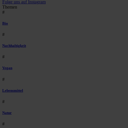
Folge uns auf Instagram
Themen
#
Bio
#
Nachhaltigkeit
#
Vegan
#
Lebensmittel
#
Natur
#