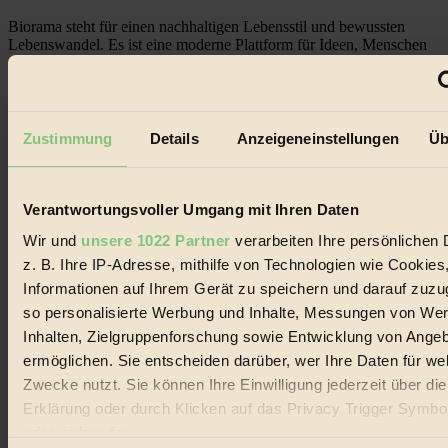
Biorama steht für einen nachhaltigen Lebensstil und bewussten
Lebenswandel. Es ist eine moderne Plattform für Ideen, Menschen
und Produkte, ein Leitfaden im schnell wachsenden Markt des
Handels mit Bioprodukten, des Fair-Trade sowie der Branche
alternativer Energien.
Social Media
Zustimmung
Details
Anzeigeneinstellungen
Üb
22.601 Fans auf Facebook
3.415 Follower auf Twitter
Folge uns auf Instagram
Themen
Verantwortungsvoller Umgang mit Ihren Daten
#
Wir und
unsere 1022 Partner
verarbeiten Ihre persönlichen 
Bio
z. B. Ihre IP-Adresse, mithilfe von Technologien wie Cookies
Informationen auf Ihrem Gerät zu speichern und darauf zuzu
#
so personalisierte Werbung und Inhalte, Messungen von We
Inhalten, Zielgruppenforschung sowie Entwicklung von Ange
Nachhaltigkeit
ermöglichen. Sie entscheiden darüber, wer Ihre Daten für we
#
Zwecke nutzt. Sie können Ihre Einwilligung jederzeit über di
Erklärung oder durch Klicken auf das Privacy Trigger Symbo
Vegan
oder widerrufen