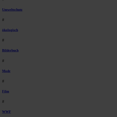
Umweltschutz
#
ökologisch
#
Bilderbuch
#
Mode
#
Film
#
WWF