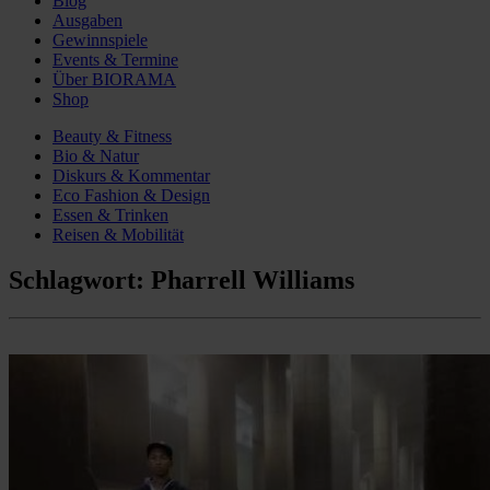
Blog
Ausgaben
Gewinnspiele
Events & Termine
Über BIORAMA
Shop
Beauty & Fitness
Bio & Natur
Diskurs & Kommentar
Eco Fashion & Design
Essen & Trinken
Reisen & Mobilität
Schlagwort:
Pharrell Williams