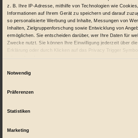
z. B. Ihre IP-Adresse, mithilfe von Technologien wie Cookies
Lebensmittel
Informationen auf Ihrem Gerät zu speichern und darauf zuzu
so personalisierte Werbung und Inhalte, Messungen von We
#
Inhalten, Zielgruppenforschung sowie Entwicklung von Ange
Natur
ermöglichen. Sie entscheiden darüber, wer Ihre Daten für we
Zwecke nutzt. Sie können Ihre Einwilligung jederzeit über di
#
Erklärung oder durch Klicken auf das Privacy Trigger Symbo
oder widerrufen
kinderbuch
Einwilligungsauswahl
#
Wenn Sie es erlauben, würden wir auch gerne:
Notwendig
Informationen über Ihre geografische Lage erfassen, 
Umwelt
auf einige Meter genau sein können
Präferenzen
#
Ihr Gerät durch aktives Scannen nach bestimmten 
(Fingerprinting) identifizieren
Essen
Statistiken
Erfahren Sie mehr darüber, wie Ihre persönlichen Daten verar
#
werden, und legen Sie Ihre Präferenzen im
Abschnitt Einzel
fest.
Marketing
nachhaltig