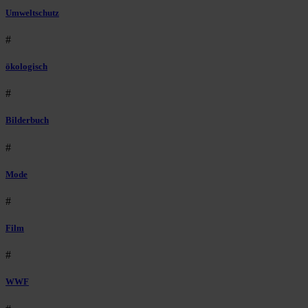
Umweltschutz
#
ökologisch
#
Bilderbuch
#
Mode
#
Film
#
WWF