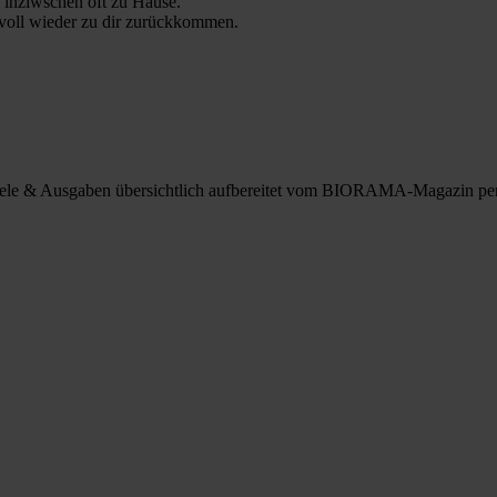
 inziwschen oft zu Hause.
 voll wieder zu dir zurückkommen.
spiele & Ausgaben übersichtlich aufbereitet vom BIORAMA-Magazin pe