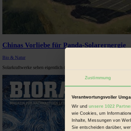
Chinas Vorliebe für Panda-Solarernergie
Bio & Natur
Solarkraftwerke sehen eigentlich öde aus...
Zustimmung
Verantwortungsvoller Umgan
Wir und
unsere 1022 Partne
wie Cookies, um Information
Inhalte, Messungen von Werb
Sie entscheiden darüber, wer