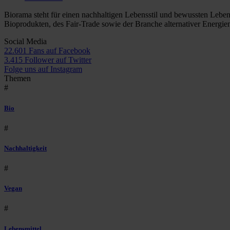
Biorama steht für einen nachhaltigen Lebensstil und bewussten Lebe
Bioprodukten, des Fair-Trade sowie der Branche alternativer Energie
Social Media
22.601 Fans auf Facebook
3.415 Follower auf Twitter
Folge uns auf Instagram
Themen
#
Bio
#
Nachhaltigkeit
#
Vegan
#
Lebensmittel