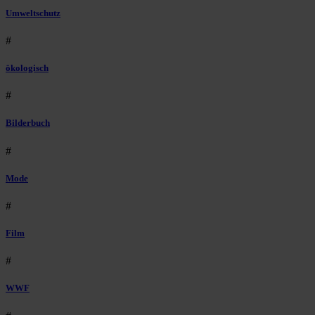
Umweltschutz
#
ökologisch
#
Bilderbuch
#
Mode
#
Film
#
WWF