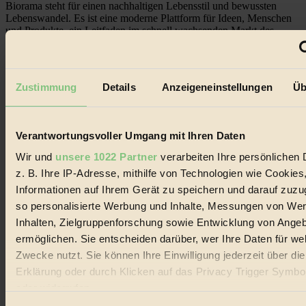
Biorama steht für einen nachhaltigen Lebensstil und bewussten
Lebenswandel. Es ist eine moderne Plattform für Ideen, Menschen
und Produkte, ein Leitfaden im schnell wachsenden Markt des
Handels mit Bioprodukten, des Fair-Trade sowie der Branche
alternativer Energien.
Social Media
Zustimmung
Details
Anzeigeneinstellungen
Üb
22.601 Fans auf Facebook
3.415 Follower auf Twitter
Folge uns auf Instagram
Themen
Verantwortungsvoller Umgang mit Ihren Daten
#
Wir und
unsere 1022 Partner
verarbeiten Ihre persönlichen 
Bio
z. B. Ihre IP-Adresse, mithilfe von Technologien wie Cookies
Informationen auf Ihrem Gerät zu speichern und darauf zuzu
#
so personalisierte Werbung und Inhalte, Messungen von We
Nachhaltigkeit
Inhalten, Zielgruppenforschung sowie Entwicklung von Ange
ermöglichen. Sie entscheiden darüber, wer Ihre Daten für we
#
Zwecke nutzt. Sie können Ihre Einwilligung jederzeit über di
Erklärung oder durch Klicken auf das Privacy Trigger Symbo
Vegan
oder widerrufen
#