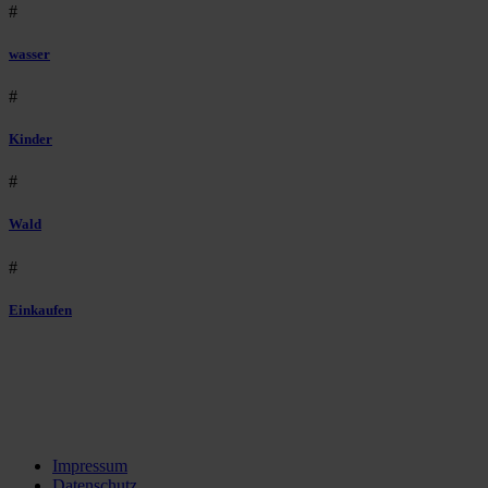
#
wasser
#
Kinder
#
Wald
#
Einkaufen
Impressum
Datenschutz