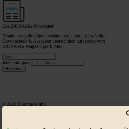
Der BIORAMA-Newsletter
Erhalte in regelmäßigen Abständen die aktuellsten Artikel,
Gewinnspiele & Ausgaben übersichtlich aufbereitet vom
BIORAMA-Magazin per E-Mail.
Jetzt eintragen:
© 2026 Biorama GmbH
Impressum & Disclaimer
Datenschutz
Mediadaten