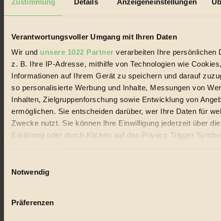
Zustimmung
Details
Anzeigeneinstellungen
Üb
Biorama steht für einen nachhaltigen Lebensstil und bewussten
Lebenswandel. Es ist eine moderne Plattform für Ideen, Menschen
und Produkte, ein Leitfaden im schnell wachsenden Markt des
Handels mit Bioprodukten, des Fair-Trade sowie der Branche
Verantwortungsvoller Umgang mit Ihren Daten
alternativer Energien.
Wir und
unsere 1022 Partner
verarbeiten Ihre persönlichen 
Social Media
z. B. Ihre IP-Adresse, mithilfe von Technologien wie Cookies
22.601 Fans auf Facebook
Informationen auf Ihrem Gerät zu speichern und darauf zuzu
3.415 Follower auf Twitter
Folge uns auf Instagram
so personalisierte Werbung und Inhalte, Messungen von We
Themen
Inhalten, Zielgruppenforschung sowie Entwicklung von Ange
#
ermöglichen. Sie entscheiden darüber, wer Ihre Daten für we
Zwecke nutzt. Sie können Ihre Einwilligung jederzeit über di
Bio
Erklärung oder durch Klicken auf das Privacy Trigger Symbo
#
oder widerrufen
Einwilligungsauswahl
Nachhaltigkeit
Wenn Sie es erlauben, würden wir auch gerne:
Notwendig
#
Informationen über Ihre geografische Lage erfassen, 
auf einige Meter genau sein können
Vegan
Präferenzen
Ihr Gerät durch aktives Scannen nach bestimmten 
(Fingerprinting) identifizieren