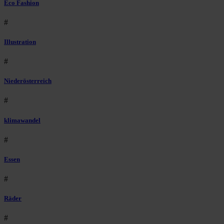
Eco Fashion
#
Illustration
#
Niederösterreich
#
klimawandel
#
Essen
#
Räder
#