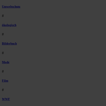
Umweltschutz
#
ökologisch
#
Bilderbuch
#
Mode
#
Film
#
WWF