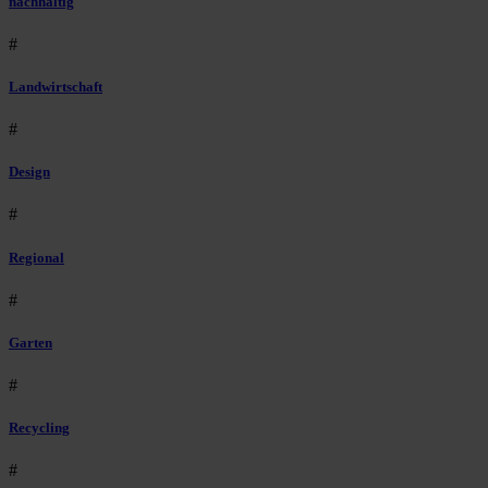
nachhaltig
#
Landwirtschaft
#
Design
#
Regional
#
Garten
#
Recycling
#