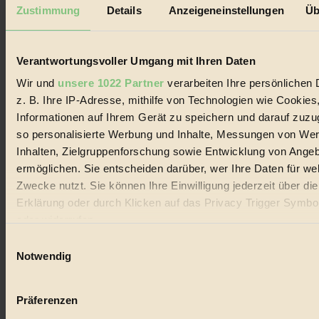
Mediadaten
Zustimmung
Details
Anzeigeneinstellungen
Üb
Biorama steht für einen nachhaltigen Lebensstil und bewussten
Lebenswandel. Es ist eine moderne Plattform für Ideen, Menschen
und Produkte, ein Leitfaden im schnell wachsenden Markt des
Verantwortungsvoller Umgang mit Ihren Daten
Handels mit Bioprodukten, des Fair-Trade sowie der Branche
alternativer Energien.
Wir und
unsere 1022 Partner
verarbeiten Ihre persönlichen 
z. B. Ihre IP-Adresse, mithilfe von Technologien wie Cookies
Social Media
22.601 Fans auf Facebook
Informationen auf Ihrem Gerät zu speichern und darauf zuzu
3.415 Follower auf Twitter
so personalisierte Werbung und Inhalte, Messungen von We
Folge uns auf Instagram
Inhalten, Zielgruppenforschung sowie Entwicklung von Ange
Themen
#
ermöglichen. Sie entscheiden darüber, wer Ihre Daten für we
Zwecke nutzt. Sie können Ihre Einwilligung jederzeit über di
Bio
Erklärung oder durch Klicken auf das Privacy Trigger Symbo
oder widerrufen
#
Einwilligungsauswahl
Nachhaltigkeit
Wenn Sie es erlauben, würden wir auch gerne:
Notwendig
Informationen über Ihre geografische Lage erfassen, 
#
auf einige Meter genau sein können
Präferenzen
Vegan
Ihr Gerät durch aktives Scannen nach bestimmten 