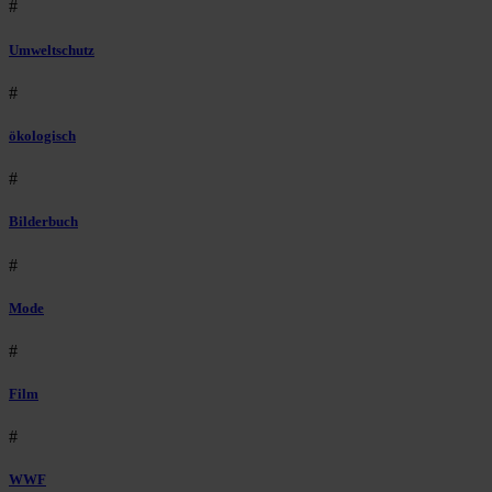
#
Umweltschutz
#
ökologisch
#
Bilderbuch
#
Mode
#
Film
#
WWF