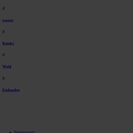
#
wasser
#
Kinder
#
Wald
#
Einkaufen
Impressum