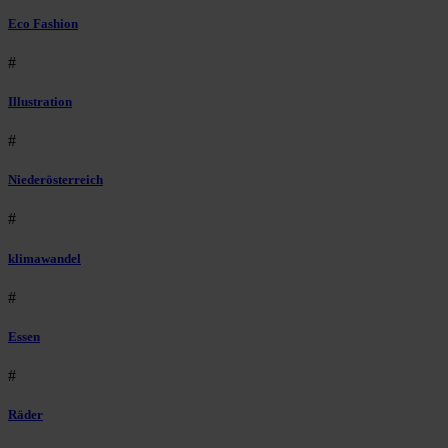
Eco Fashion
#
Illustration
#
Niederösterreich
#
klimawandel
#
Essen
#
Räder