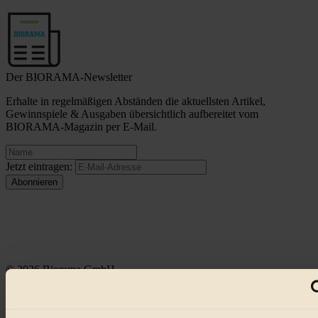
Der BIORAMA-Newsletter
Erhalte in regelmäßigen Abständen die aktuellsten Artikel,
Gewinnspiele & Ausgaben übersichtlich aufbereitet vom
BIORAMA-Magazin per E-Mail.
Jetzt eintragen:
© 2026 Biorama GmbH
Impressum & Disclaimer
Datenschutz