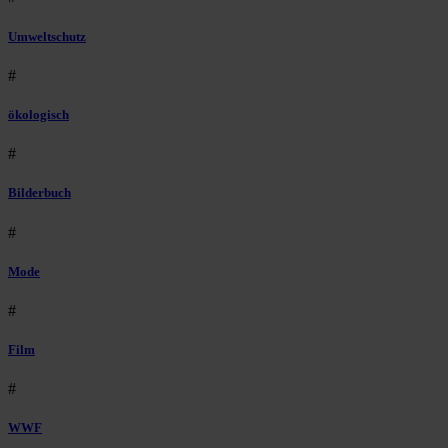
Umweltschutz
#
ökologisch
#
Bilderbuch
#
Mode
#
Film
#
WWF