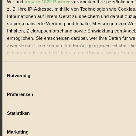
Wir und
unsere 1022 Partner
verarbeiten Ihre persönlichen 
#
z. B. Ihre IP-Adresse, mithilfe von Technologien wie Cookies
Lebensmittel
Informationen auf Ihrem Gerät zu speichern und darauf zuzu
so personalisierte Werbung und Inhalte, Messungen von We
#
Inhalten, Zielgruppenforschung sowie Entwicklung von Ange
ermöglichen. Sie entscheiden darüber, wer Ihre Daten für we
Natur
Zwecke nutzt. Sie können Ihre Einwilligung jederzeit über di
#
Erklärung oder durch Klicken auf das Privacy Trigger Symbo
oder widerrufen
kinderbuch
Einwilligungsauswahl
#
Wenn Sie es erlauben, würden wir auch gerne:
Notwendig
Informationen über Ihre geografische Lage erfassen, 
Umwelt
auf einige Meter genau sein können
Präferenzen
Ihr Gerät durch aktives Scannen nach bestimmten 
#
(Fingerprinting) identifizieren
Essen
Statistiken
Erfahren Sie mehr darüber, wie Ihre persönlichen Daten verar
werden, und legen Sie Ihre Präferenzen im
Abschnitt Einzel
#
fest.
Marketing
nachhaltig