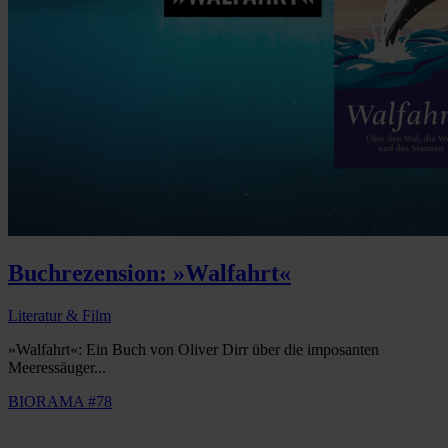
Buchrezension: »Walfahrt«
Literatur & Film
»Walfahrt«: Ein Buch von Oliver Dirr über die imposanten
Meeressäuger...
BIORAMA #78