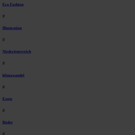
Eco Fashion
#
Illustration
#
Niederösterreich
#
klimawandel
#
Essen
#
Räder
#