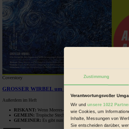
Zustimmung
Coverstory
GROSSER WIRBEL um Versuche, den Ozean und sein
Verantwortungsvoller Umgan
Außerdem im Heft
Wir und
unsere 1022 Partne
RISKANT:
Wenn Meeres- und Wildvögel im Freilandhühnerbe
wie Cookies, um Information
GEMEIN:
Tropische Stechmücken fühlen sich in Mitteleuropa
Inhalte, Messungen von Werb
GEMEINER:
Es gibt nun Weinflaschen, die nach Entleerung
Sie entscheiden darüber, wer