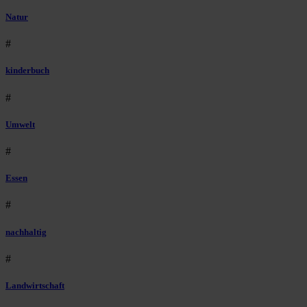
Natur
#
kinderbuch
#
Umwelt
#
Essen
#
nachhaltig
#
Landwirtschaft